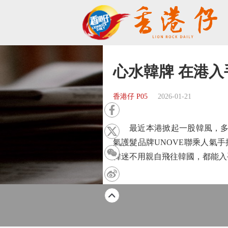
心水韓牌 在港入
香港仔 P05
2026-01-21
最近本港掀起一股韓風，多個韓國
氣護髮品牌UNOVE聯乘人氣手搖飲品牌
韓迷不用親自飛往韓國，都能入