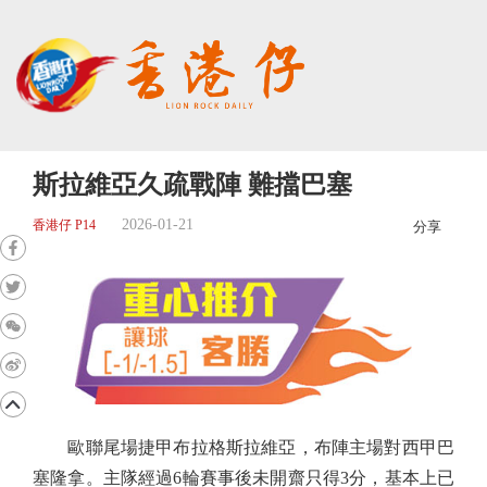
斯拉維亞久疏戰陣 難擋巴塞
2026-01-21
香港仔 P14
分享
歐聯尾場捷甲布拉格斯拉維亞，布陣主場對西甲巴
塞隆拿。主隊經過6輪賽事後未開齋只得3分，基本上已