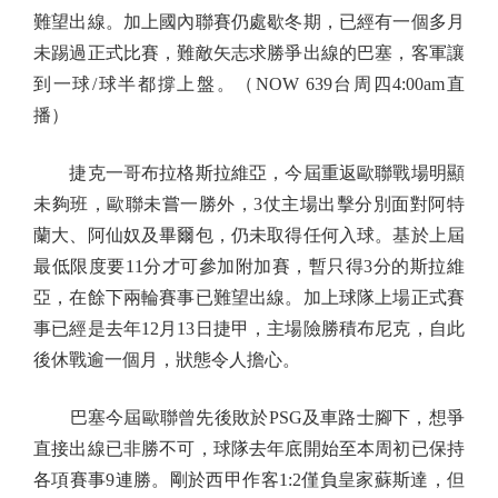
難望出線。加上國內聯賽仍處歇冬期，已經有一個多月
未踢過正式比賽，難敵矢志求勝爭出線的巴塞，客軍讓
到一球/球半都撐上盤。（NOW 639台周四4:00am直
播）
捷克一哥布拉格斯拉維亞，今屆重返歐聯戰場明顯
未夠班，歐聯未嘗一勝外，3仗主場出擊分別面對阿特
蘭大、阿仙奴及畢爾包，仍未取得任何入球。基於上屆
最低限度要11分才可參加附加賽，暫只得3分的斯拉維
亞，在餘下兩輪賽事已難望出線。加上球隊上場正式賽
事已經是去年12月13日捷甲，主場險勝積布尼克，自此
後休戰逾一個月，狀態令人擔心。
巴塞今屆歐聯曾先後敗於PSG及車路士腳下，想爭
直接出線已非勝不可，球隊去年底開始至本周初已保持
各項賽事9連勝。剛於西甲作客1:2僅負皇家蘇斯達，但