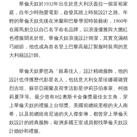
華倫天奴於1932年出生於意大利沃蓋拉一個富裕家
庭，自年少時熱愛電影，啟發其踏上時裝設計之路。年
輕的華倫天奴先後在米蘭和巴黎學習時裝藝術，1960年
在羅馬創立以自己名字命名品牌，以浪漫優雅與大膽紅
色禮服聞名於世。華倫天奴浪漫設計簡潔，其實充滿精
巧細節，他也成為首名登上巴黎高級訂製服時裝周的意
大利籍設計師。
華倫天奴夢想為「銀幕佳人」設計精緻服飾，他的
設計也俘獲歷代影星名人，包括意大利女星珍娜羅璐寶
烈吉坦、蘇菲亞羅蘭及荷李活影星伊莉莎伯泰萊、柯德
莉夏萍等。最少曾有8位奧斯卡金像獎最佳女主角，穿
上華倫天奴的禮服上台領獎。美國前總統里根的夫人南
希，以及前總統肯尼迪的夫人傑奎琳，都曾穿上華倫天
奴設計的經典服飾，歐洲多國王室成員都找華倫天奴設
計婚紗和禮服。