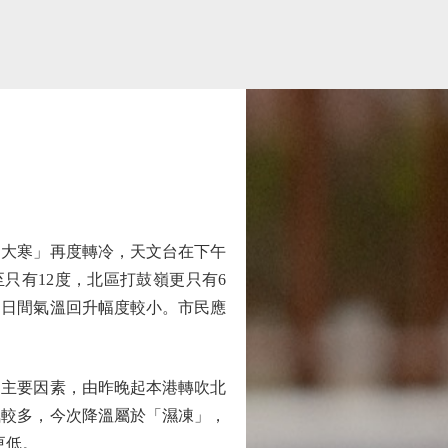
大寒」再度轉冷，天文台在下午
至只有12度，北區打鼓嶺更只有6
，日間氣溫回升幅度較小。市民應
主要因素，由昨晚起本港轉吹北
氣較多，今次降溫屬於「濕凍」，
更低。