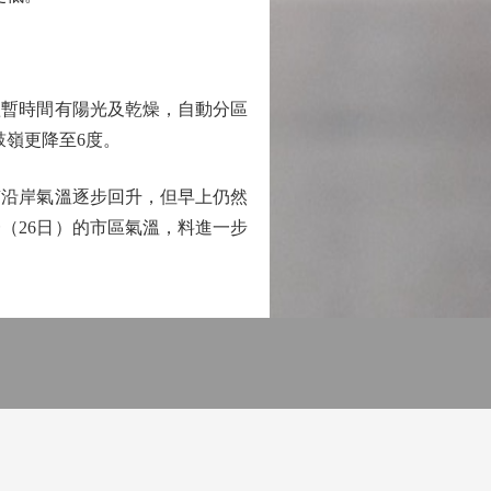
短暫時間有陽光及乾燥，自動分區
鼓嶺更降至6度。
沿岸氣溫逐步回升，但早上仍然
一（26日）的市區氣溫，料進一步