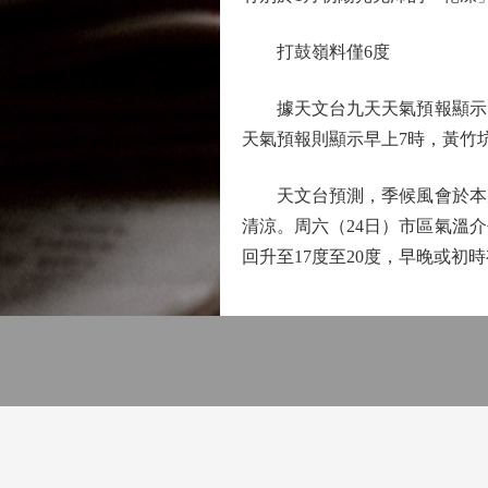
打鼓嶺料僅6度
據天文台九天天氣預報顯示，今
天氣預報則顯示早上7時，黃竹
天文台預測，季候風會於本周
清涼。周六（24日）市區氣溫介
回升至17度至20度，早晚或初