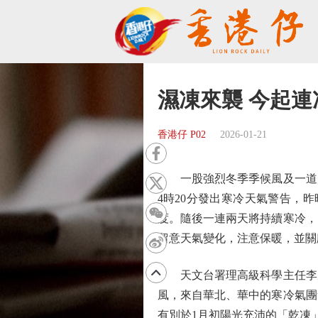
濕凍來襲 今起連
香港仔 P02
2026-01-21
一股強烈冬季季候風及一道廣
4時20分發出寒冷天氣警告，昨
度。隨後一連兩天將持續寒冷，
留意天氣變化，注意保暖，並關
天文台署理高級科學主任李鳳
風，來自華北、華中的寒冷氣團
有別於1月初陽光充沛的「乾凍