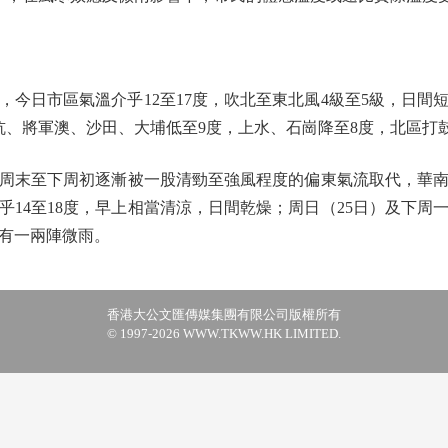
日市區氣溫介乎12至17度，吹北至東北風4級至5級，日間
坑、將軍澳、沙田、大埔低至9度，上水、石崗降至8度，北區打
末至下周初逐漸被一股清勁至強風程度的偏東氣流取代，華南
乎14至18度，早上相當清涼，日間乾燥；周日（25日）及下周
時有一兩陣微雨。
香港大公文匯傳媒集團有限公司版權所有
© 1997-2026 WWW.TKWW.HK LIMITED.