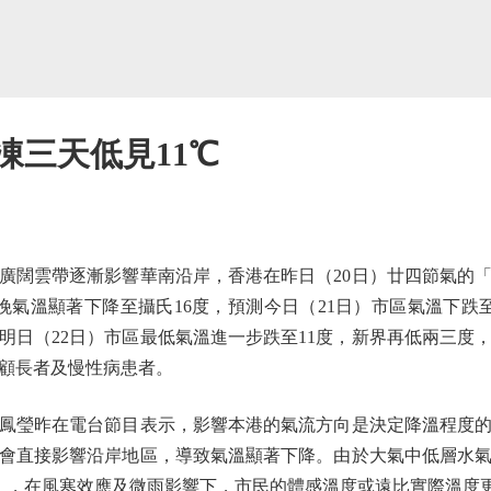
凍三天低見11℃
闊雲帶逐漸影響華南沿岸，香港在昨日（20日）廿四節氣的「
晚氣溫顯著下降至攝氏16度，預測今日（21日）市區氣溫下跌
明日（22日）市區最低氣溫進一步跌至11度，新界再低兩三度
顧長者及慢性病患者。
瑩昨在電台節目表示，影響本港的氣流方向是決定降溫程度的
會直接影響沿岸地區，導致氣溫顯著下降。由於大氣中低層水
」，在風寒效應及微雨影響下，市民的體感溫度或遠比實際溫度