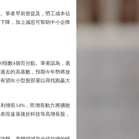
。筆者早前曾提及，勞工成本佔
將下降，加上減息可幫助中小企降
0指數4個百分點。筆者認為，過
對過去的高基數，預期今年勢將放
金有望向小型股部署以尋找跑贏大
利增長14%，而增長動力將擴散
價表現遠落後於科技等高增長股，
強勢，美聯儲減息步伐持續的情