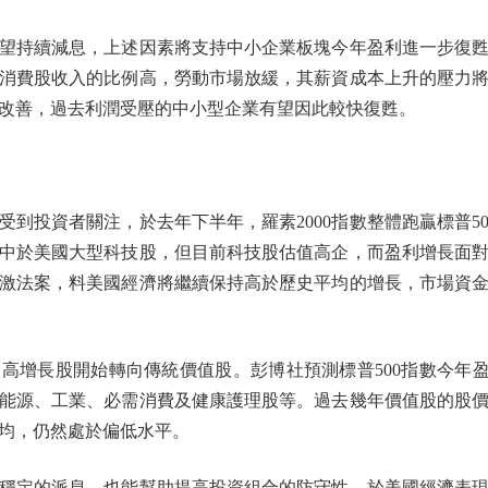
持續減息，上述因素將支持中小企業板塊今年盈利進一步復甦
消費股收入的比例高，勞動市場放緩，其薪資成本上升的壓力
改善，過去利潤受壓的中小型企業有望因此較快復甦。
投資者關注，於去年下半年，羅素2000指數整體跑贏標普50
中於美國大型科技股，但目前科技股估值高企，而盈利增長面
激法案，料美國經濟將繼續保持高於歷史平均的增長，市場資
長股開始轉向傳統價值股。彭博社預測標普500指數今年盈
能源、工業、必需消費及健康護理股等。過去幾年價值股的股
均，仍然處於偏低水平。
定的派息，也能幫助提高投資組合的防守性。於美國經濟表現