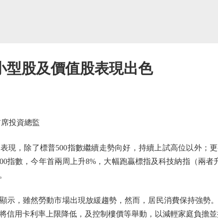
小型股及價值股表現出色
席投資總監
表現，除了標普500指數繼續走勢向好，持續上試高位以外；
00指數，今年首兩周上升8%，大幅跑贏標指及科技納指（兩者
。
示，雖然勞動市場出現放緩趨勢，然而，居民消費保持強勢。
將信用卡利率上限降低，及控制樓價等舉動，以減輕家庭負擔並