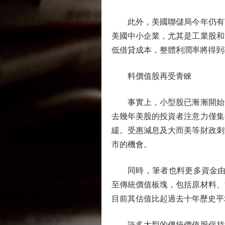
此外，美國聯儲局今年仍有望
美國中小企業，尤其是工業股和
低借貸成本，整體利潤率將得到
料價值股再受青睞
事實上，小型股已漸漸開始受到
去幾年美股的投資者注意力僅集
緩。受惠減息及大而美等財政刺
市的機會。
同時，筆者也料更多資金由高增
至傳統價值板塊，包括原材料、
目前其估值比起過去十年歷史平
許多大型的傳統價值股保持穩