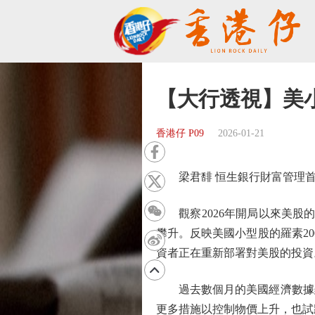
【大行透視】美
香港仔 P09
2026-01-21
梁君馡 恒生銀行財富管理首
觀察2026年開局以來美股的
攀升。反映美國小型股的羅素20
資者正在重新部署對美股的投資
過去數個月的美國經濟數據顯
更多措施以控制物價上升，也試