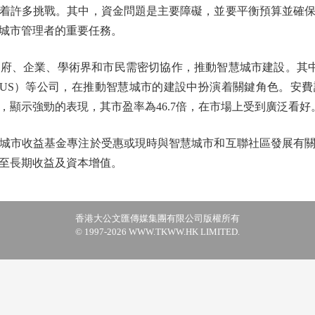
許多挑戰。其中，資金問題是主要障礙，並要平衡預算並確保
城市管理者的重要任務。
企業、學術界和市民需密切協作，推動智慧城市建設。其中，
GO.US）等公司，在推動智慧城市的建設中扮演着關鍵角色。
，顯示強勁的表現，其市盈率為46.7倍，在市場上受到廣泛看好
市收益基金專注於受惠或現時與智慧城市和互聯社區發展有關
至長期收益及資本增值。
香港大公文匯傳媒集團有限公司版權所有
© 1997-2026 WWW.TKWW.HK LIMITED.