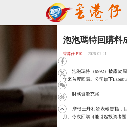
泡泡瑪特回購料
香港仔 P10
2026-01-21
泡泡瑪特（9992）披露於周一（
年來首度回購。公司旗下Labub
財務資源充裕
摩根士丹利發表報告指，目前
月。今次回購可能引起投資者關