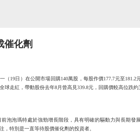
成催化劑
19日）在公開市場回購140萬股，每股作價177.7元至181.2
u全球走紅，帶動股份去年8月曾高見339.8元，回購價較高位跌
泡泡瑪特處於強勁增長階段，具有明確的驅動力與長期發展前景
注，特別是一直等待股價催化劑的投資者。