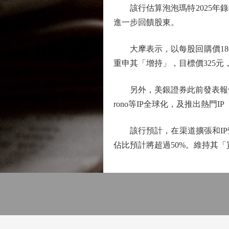
該行估算泡泡瑪特2025年錄得
進一步回饋股東。
大摩表示，以每股回購價180元
重申其「增持」，目標價325元
另外，美銀證券此前發表報告指，泡
rono等IP全球化，及推出熱門
該行預計，在渠道擴張和IP
佔比預計將超過50%。維持其「