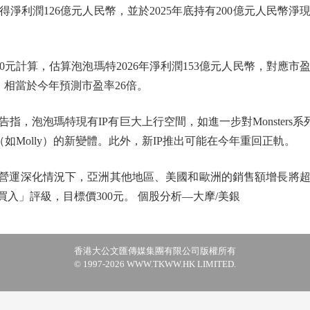
淨利潤126億元人民幣，並於2025年底持有200億元人民幣
計算，估算泡泡瑪特2026年淨利潤153億元人民幣，對應市盈
，相當於今年預測市盈率26倍。
泡瑪特現有IP有巨大上行空間，如進一步對Monsters系列實現貨幣
IP（如Molly）的新變體。此外，新IP推出可能在今年重回正軌。
營運深化情況下，亞洲其他地區、美國和歐洲的銷售額增長將超
買入」評級，目標價300元。 個股分析—大摩/美銀
香港大公文匯傳媒集團有限公司版權所有
© 1997-2026 WWW.TKWW.HK LIMITED.