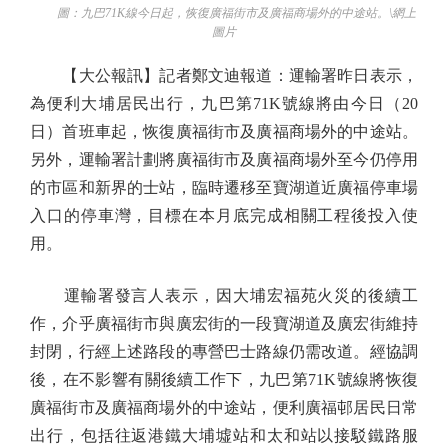
圖：九巴71K線今日起，恢復廣福街市及廣福商場外的中途站。\網上
圖片
【大公報訊】記者鄭文迪報道：運輸署昨日表示，
為便利大埔居民出行，九巴第71K號線將由今日（20
日）首班車起，恢復廣福街市及廣福商場外的中途站。
另外，運輸署計劃將廣福街市及廣福商場外至今仍停用
的市區和新界的士站，臨時遷移至寶湖道近廣福停車場
入口的停車灣，目標在本月底完成相關工程後投入使
用。
運輸署發言人表示，因大埔宏福苑火災的後續工
作，介乎廣福街市與廣宏街的一段寶湖道及廣宏街維持
封閉，行經上述路段的專營巴士路線仍需改道。經協調
後，在不影響有關後續工作下，九巴第71K號線將恢復
廣福街市及廣福商場外的中途站，便利廣福邨居民日常
出行，包括往返港鐵大埔墟站和太和站以接駁鐵路服