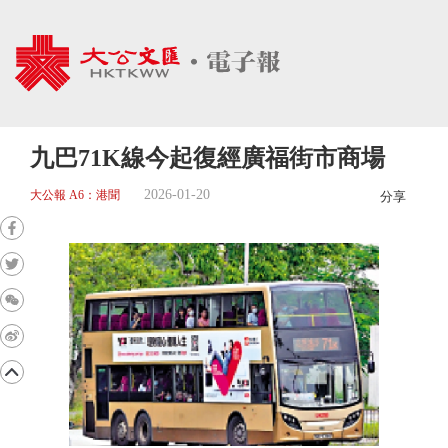
九巴71K線今起復經廣福街市商場
2026-01-20
大公報 A6：港聞
分享