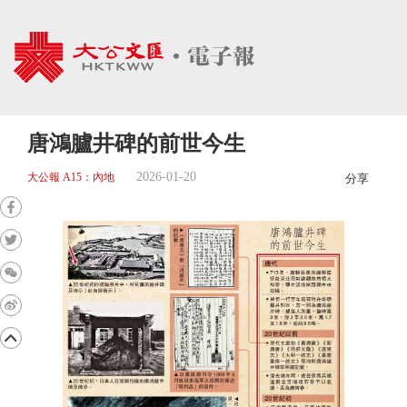
唐鴻臚井碑的前世今生
2026-01-20
大公報 A15：內地
分享