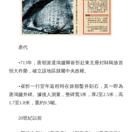
唐代
•713年，唐朝派遣鴻臚卿崔忻赴東北冊封靺鞨族首
領大祚榮，確立該地區隸屬中央政權。
•崔忻一行翌年返程時在旅順鑿井刻石，其一即為
唐鴻臚井碑。據後人測量，整碑寬3米，厚2至2.5米，高
1.7至1.8米，重約9.5噸。
20世紀以前