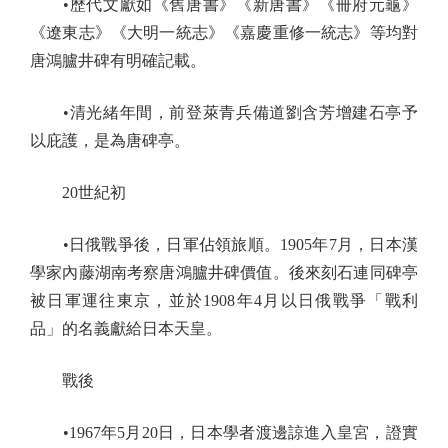
•歷代文獻如《舊唐書》《新唐書》《冊府元龜》
《遼東志》《大明一統志》《嘉慶重修一統志》等均對
唐鴻臚井碑有明確記載。
•清光緒年間，前登萊青兵備道劉含芳增建石亭予
以庇護，是為唐碑亭。
20世紀初
•日俄戰爭後，日軍佔領旅順。1905年7月，日本漢
學家內藤湖南考察唐鴻臚井碑價值。後來刻石連同碑亭
被日軍運往東京，並於1908年4月以日俄戰爭「戰利
品」的名義獻給日本天皇。
戰後
•1967年5月20日，日本學者渡邊諒進入皇宮，證實