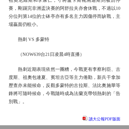
祖奧尼維斯和李康仁，守將盧卡斯靴南迪斯則被罰停
賽，剛踢完非洲盃決賽的阿舒拉夫亦會休戰，不過以10
分位列第14位的士砵亭亦有多名主力因傷停而缺戰，主
場贏面仍較小。
熱刺 VS 多蒙特
（NOW639台21日凌晨4時直播）
熱刺近期表現依然一團糟，今戰更有李察利臣、古
度斯、祖奧包連夏、賓坦古亞等主力倦勤，新兵干拿加
歷查亦未能候命，反觀多蒙特的古拉斯、法比奧施華等
鋒將可隨時候命，今戰隨時成為法蘭克帶領熱刺的「告
別戰」。
讀大公報PDF版面