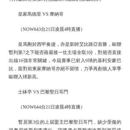
皇家馬德里 VS 摩納哥
（NOW643台21日凌晨4時直播）
皇馬剛於西甲奏捷，亦是新帥艾比路亞首勝，歐聯
暫列第7之下能否藉最後一仗主場全取3分，對能否直接
出線16強非常關鍵，今屆賽事已射入9球的基利安麥巴
比，面對前東家摩納哥亦絕不留情，力爭再創個人單季
歐聯入球新高。
士砵亭 VS 巴黎聖日耳門
（NOW644台21日凌晨4時直播）
暫居第3位的上屆盟主巴黎聖日耳門，缺少受傷的