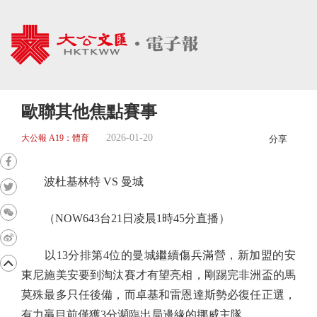
歐聯其他焦點賽事
2026-01-20
大公報 A19：體育
分享
波杜基林特 VS 曼城
（NOW643台21日凌晨1時45分直播）
以13分排第4位的曼城繼續傷兵滿營，新加盟的安
東尼施美安要到淘汰賽才有望亮相，剛踢完非洲盃的馬
莫殊最多只任後備，而卓基和雷恩達斯勢必復任正選，
有力贏目前僅獲3分瀕臨出局邊緣的挪威主隊。