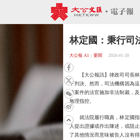
林定國：秉行司
大公報 A1：要聞
2026-01-20
【大公報訊】律政司司長林定
下判決。然而，司法機構因為這
等案件的法官施加非法制裁，及
無理指控。
就法院履行職責，林定國指出
人提出證據或作出陳述，或阻止
了其他情況而意味被告人沒有得