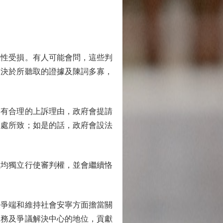
性受損。有人可能會問，這些判
取決於所聽取的證據及陳詞多寡，
有合理的上訴理由，政府會提請
之處所致；如是的話，政府會設法
均獨立行使審判權，並會繼續恪
爭端和維持社會安寧方面擔當關
服務及爭議解決中心的地位，貢獻