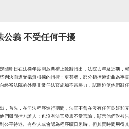
法公義 不受任何干擾
國昨日在法律年度開啟典禮上致辭指出，法院去年及近期，就
些判決而遭受毫無根據的指控﹔更甚者，部分指控遭歪曲為事
向終審法院的外籍非常任法官施加不當壓力，試圖迫使他們辭
，首先，在司法程序進行期間，法官不曾在沒有任何良好和充
他們盤問控方證人；也沒有法官發表不當言論，顯示他們對被
到公平待遇。有些人或會認為程序曠日累時，但其實時間用得