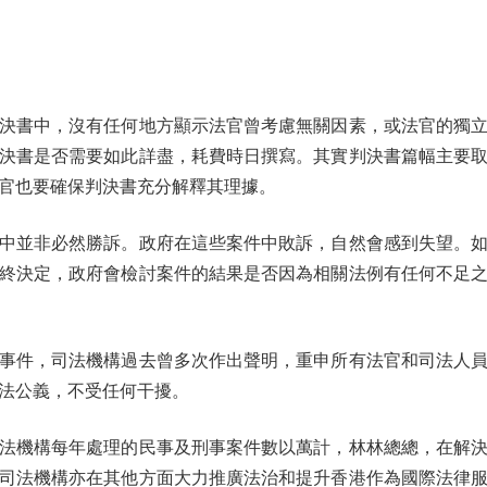
書中，沒有任何地方顯示法官曾考慮無關因素，或法官的獨立
決書是否需要如此詳盡，耗費時日撰寫。其實判決書篇幅主要
官也要確保判決書充分解釋其理據。
並非必然勝訴。政府在這些案件中敗訴，自然會感到失望。如
終決定，政府會檢討案件的結果是否因為相關法例有任何不足
件，司法機構過去曾多次作出聲明，重申所有法官和司法人員
法公義，不受任何干擾。
機構每年處理的民事及刑事案件數以萬計，林林總總，在解決
司法機構亦在其他方面大力推廣法治和提升香港作為國際法律