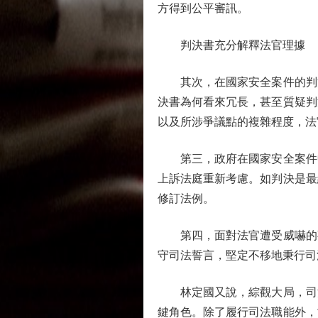
方得到公平審訊。
判決書充分解釋法官理據
其次，在國家安全案件的判決
決書為何看來冗長，甚至質疑判
以及所涉爭議點的複雜程度，法
第三，政府在國家安全案件中
上訴法庭重新考慮。如判決是最
修訂法例。
第四，面對法官遭受威嚇的事
守司法誓言，堅定不移地秉行司
林定國又說，綜觀大局，司法
鍵角色。除了履行司法職能外，