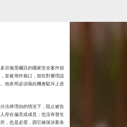
多宗備受矚目的國家安全案件頒
實，並被用作藉口，鼓吹對審理該
任。他表明必須藉此機會駁斥上述
分法律理由的情況下，阻止被告
告人存在偏見或成見；也沒有發生
其所，也是必需，因它確保涉案各