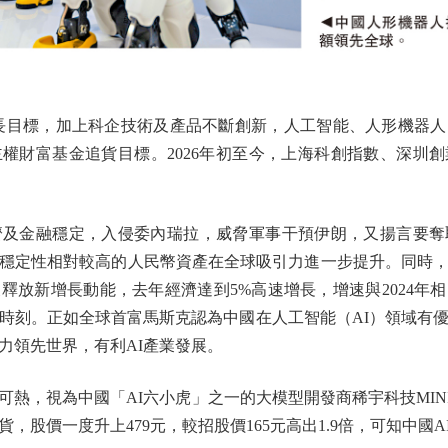
目標，加上科企技術及產品不斷創新，人工智能、人形機器人
權財富基金追貨目標。2026年初至今，上海科創指數、深圳
金融穩定，入侵委內瑞拉，威脅軍事干預伊朗，又揚言要奪
穩定性相對較高的人民幣資產在全球吸引力進一步提升。同時
釋放新增長動能，去年經濟達到5%高速增長，增速與2024年
eek時刻。正如全球首富馬斯克認為中國在人工智能（AI）領域有
力領先世界，有利AI產業發展。
視為中國「AI六小虎」之一的大模型開發商稀宇科技MINIM
，股價一度升上479元，較招股價165元高出1.9倍，可知中國A