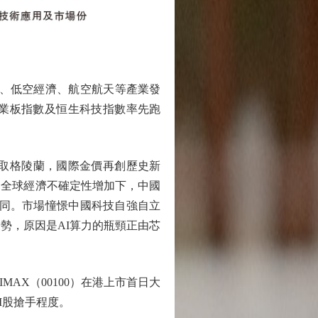
、低空經濟、航空航天等產業發
創業板指數及恒生科技指數率先跑
取格陵蘭，國際金價再創歷史新
，全球經濟不確定性增加下，中國
相同。市場憧憬中國科技自強自立
優勢，原因是AI算力的瓶頸正由芯
AX（00100）在港上市首日大
I股搶手程度。