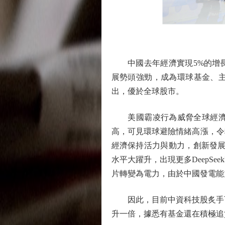
中國去年經濟實現5%的增長
展勢頭強勁，成為環球基金、主
出，優於全球股市。
美國霸凌行為威脅全球經濟及
高，可見環球避險情緒高漲，令
經濟保持活力與動力，創新發展
水平大躍升，出現更多DeepS
片轉變為電力，由於中國發電能
因此，目前中資科技股炙手可熱，
升一倍，據悉有基金還在積極追貨