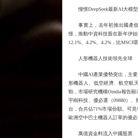
憧憬DeepSeek最新AI大模型
事實上，去年初推出國產低成本
憬，推動中資科技股在新年伊始
12.1%、4.2%、4.2%，比MS
人形機器人技術領先全球
中國AI產業優勢突出，主要發
形機器人、低空經濟、航空航
勁，市場研究機構Omdia報告
宇樹科技、優必選（09880）
台，合共佔71%市場份額。可
歐洲空中巴士機器人訂單的優必選
萬億資金料流入中國股票