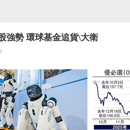
股強勢 環球基金追貨\大衛
0