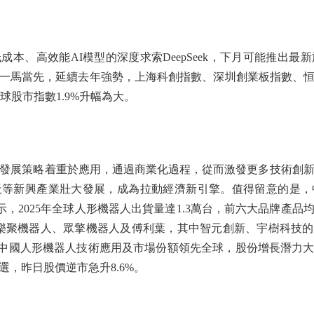
、高效能AI模型的深度求索DeepSeek，下月可能推出最新
一馬當先，延續去年強勢，上海科創指數、深圳創業板指數、
CI環球股市指數1.9%升幅為大。
展策略着重於應用，通過商業化過程，從而激發更多技術創新
天等新興產業壯大發展，成為拉動經濟新引擎。值得留意的是，
顯示，2025年全球人形機器人出貨量達1.3萬台，前六大品牌產
、樂聚機器人、眾擎機器人及傅利葉，其中智元創新、宇樹科技的機器
見中國人形機器人技術應用及市場份額領先全球，股份增長潛力
，昨日股價逆市急升8.6%。