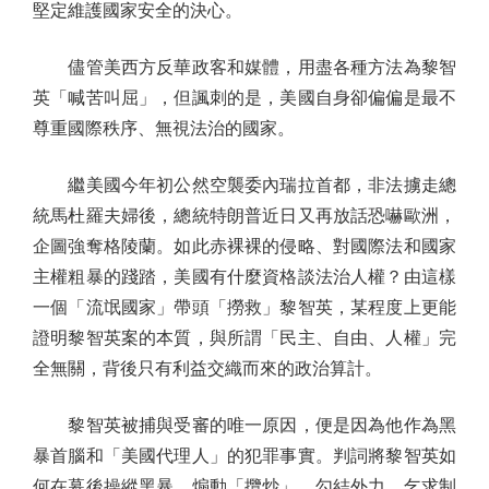
堅定維護國家安全的決心。
儘管美西方反華政客和媒體，用盡各種方法為黎智
英「喊苦叫屈」，但諷刺的是，美國自身卻偏偏是最不
尊重國際秩序、無視法治的國家。
繼美國今年初公然空襲委內瑞拉首都，非法擄走總
統馬杜羅夫婦後，總統特朗普近日又再放話恐嚇歐洲，
企圖強奪格陵蘭。如此赤裸裸的侵略、對國際法和國家
主權粗暴的踐踏，美國有什麼資格談法治人權？由這樣
一個「流氓國家」帶頭「撈救」黎智英，某程度上更能
證明黎智英案的本質，與所謂「民主、自由、人權」完
全無關，背後只有利益交織而來的政治算計。
黎智英被捕與受審的唯一原因，便是因為他作為黑
暴首腦和「美國代理人」的犯罪事實。判詞將黎智英如
何在幕後操縱黑暴、煽動「攬炒」、勾結外力、乞求制