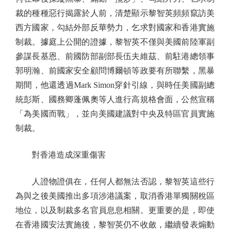
裁的種種惡行揭露於人前，清楚顯示黎智英頻頻竄訪美
西方國家，勾結外部反華勢力，乞求對國家和香港實施
制裁。據庭上公開的證據，黎智英不僅與美國前陸軍副
參謀長基恩、前國防部副部長伍夫維茲、前駐港總領事
郭明瀚、前國家安全顧問博爾頓等政要有所聯繫，黑暴
期間，他還透過Mark Simon穿針引線，與時任美國副總
統彭斯、國務卿蓬佩奧等人進行高規格會面，公然宣稱
「為美國而戰」，並向美國建議對中央及特區官員實施
制裁。
對香港造成深重傷害
人證物證俱在，任何人都無法否認，黎智英這些行
為與之後美國推出多項涉港議案，取消香港單獨關稅區
地位，以及制裁多名官員息息相關。更重要的是，即使
在香港國安法實施後，黎智英仍不收斂，繼續發表煽動