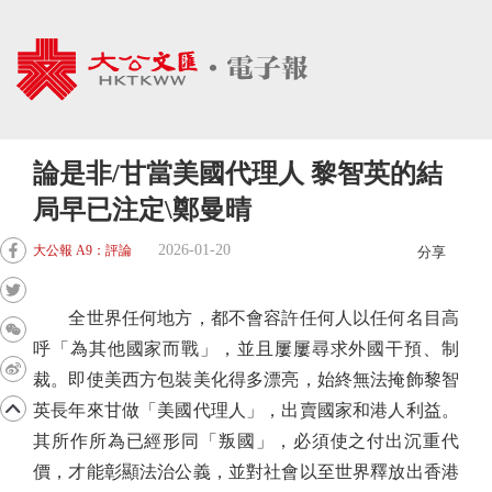
論是非/甘當美國代理人 黎智英的結
局早已注定\鄭曼晴
2026-01-20
大公報 A9：評論
分享
全世界任何地方，都不會容許任何人以任何名目高
呼「為其他國家而戰」，並且屢屢尋求外國干預、制
裁。即使美西方包裝美化得多漂亮，始終無法掩飾黎智
英長年來甘做「美國代理人」，出賣國家和港人利益。
其所作所為已經形同「叛國」，必須使之付出沉重代
價，才能彰顯法治公義，並對社會以至世界釋放出香港