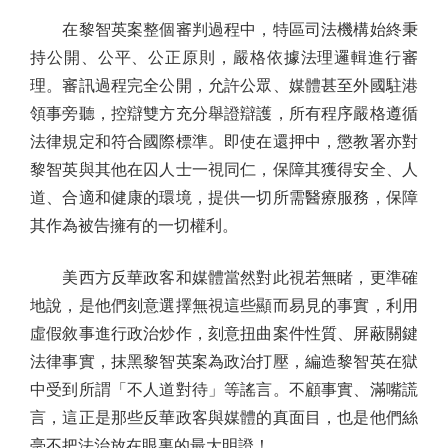
在黎智英案整個審判過程中，特區司法機構始終秉
持公開、公平、公正原則，嚴格依據法理邏輯進行審
理。審訊過程完全公開，允許公眾、媒體甚至外國駐港
領事旁聽，控辯雙方充分舉證辯護，所有程序嚴格遵循
法律規定和符合國際標準。即使在還押中，懲教署亦對
黎智英與其他在囚人士一視同仁，保障其獲得安全、人
道、合適和健康的環境，提供一切所需醫療服務，保障
其作為被告擁有的一切權利。
美西方反華政客和媒體當然對此視若無睹，更準確
地說，是他們刻意選擇無視這些顯而易見的事實，利用
虛假敘事進行政治炒作，刻意扭曲案件性質、屏蔽關鍵
法律事實，抹黑黎智英案為政治打壓，編造黎智英在獄
中受到所謂「不人道對待」等謠言。不顧事實、滿嘴謊
言，這正是那些反華政客與媒體的真面目，也是他們絲
毫不把法治放在眼裏的最大明證！