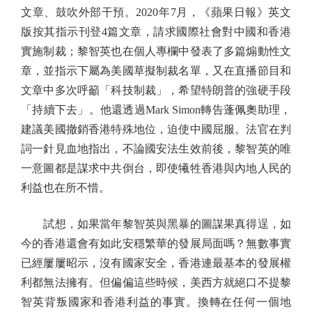
文章、鼓吹外部干預。2020年7月，《蘋果日報》英文
版按其指示刊登4篇文章，請求國際社會對中國和香港
實施制裁；黎智英也在個人專欄中發表了多篇煽動性文
章，並指示下屬為美國草擬制裁名單，又在直播節目和
文章中多次呼籲「科技制裁」，希望特朗普的強硬手段
「持續下去」。他還透過Mark Simon轉告蓬佩奧助理，
建議美國撤銷香港特殊地位，迫使中國屈服。法官在判
詞一針見血地指出，不論國安法生效前後，黎智英的唯
一意圖都是謀求中共倒台，即使犧牲香港與內地人民的
利益也在所不惜。
試想，如果當年黎智英與黑暴的圖謀果真得逞，如
今的香港還會有如此安穩繁華的發展局面嗎？無數事實
已經屢屢昭示，沒有國家安全，香港連最基本的發展權
利都無法擁有。但偏偏這些時候，美西方就絕口不提黎
智英背叛國家和香港利益的事實。換轉在任何一個地