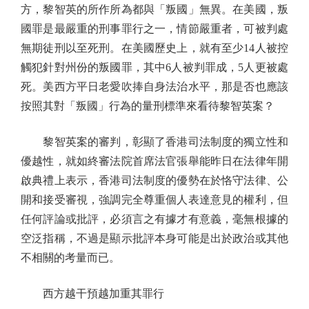
方，黎智英的所作所為都與「叛國」無異。在美國，叛
國罪是最嚴重的刑事罪行之一，情節嚴重者，可被判處
無期徒刑以至死刑。在美國歷史上，就有至少14人被控
觸犯針對州份的叛國罪，其中6人被判罪成，5人更被處
死。美西方平日老愛吹捧自身法治水平，那是否也應該
按照其對「叛國」行為的量刑標準來看待黎智英案？
黎智英案的審判，彰顯了香港司法制度的獨立性和
優越性，就如終審法院首席法官張舉能昨日在法律年開
啟典禮上表示，香港司法制度的優勢在於恪守法律、公
開和接受審視，強調完全尊重個人表達意見的權利，但
任何評論或批評，必須言之有據才有意義，毫無根據的
空泛指稱，不過是顯示批評本身可能是出於政治或其他
不相關的考量而已。
西方越干預越加重其罪行