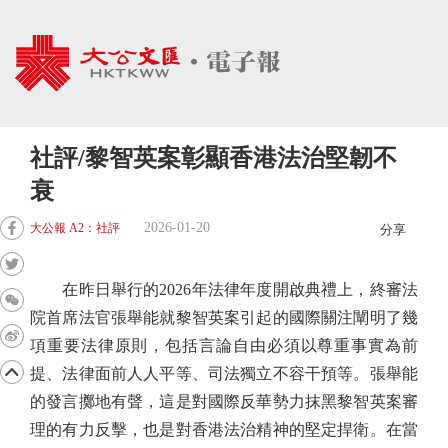
社評/黎智英案彰顯香港法治堅韌不
衰
2026-01-20
大公報 A2：社評
分享
在昨日舉行的2026年法律年度開啟典禮上，終審法
院首席法官張舉能就黎智英案引起的國際關注闡明了幾
項重要法律原則，包括言論自由必須以尊重事實為前
提、法律面前人人平等、司法獨立不容干預等。張舉能
的發言擲地有聲，這是對國際反華勢力抹黑黎智英案審
理的有力反擊，也是對香港法治精神的堅定捍衛。在當