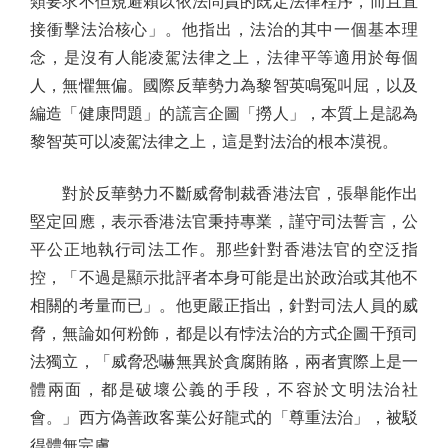
類要求不但規避賴以依法問責的既定法律程序，而且直
接衝擊法治核心」。他指出，法治的其中一個基本理
念，是沒有人能凌駕法律之上，法律平等適用於每個
人，無懼無偏。國際反華勢力為黎智英鳴冤叫屈，以及
編造「健康問題」的謊言企圖「撈人」，本質上是認為
黎智英可以凌駕法律之上，這是對法治的根本漠視。
對於反華勢力不斷威脅制裁香港法官，張舉能作出
堅定回應，表示香港法官秉持專業，謹守司法誓言，公
平公正地執行司法工作。那些針對香港法官的空泛指
控，「不過是顯示批評者本身可能是出於政治或其他不
相關的考量而已」。他更嚴正指出，針對司法人員的威
脅，無論如何粉飾，都是以有悖法治的方式企圖干預司
法獨立，「威脅恐嚇無異於貪腐賄賂，兩者實際上是一
體兩面，都是破壞公義的手段，不容於文明法治社
會。」西方偽善政客葉公好龍式的「尊重法治」，被駁
得體無完膚。