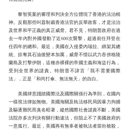
黎智英案的審理和判決全方位體現了香港的法治精
神。反觀那些叫囂制裁香港法官的反華政客，才是法治
及世界和平正義的真正威脅。君不見，特朗普政府在過
去一年內對外國發動了近600次襲擊，超過前任拜登在
任四年的總和。最近，美國在入侵委內瑞拉、綁架其總
統、掠奪其石油後變本加厲，威脅不惜以武力吞併格陵
蘭島及打擊伊朗，這種赤裸裸的帝國主義和海盜行為，
受到全世界的譴責。特朗普不諱言「我不需要國際
法」，正是「和尚打傘、無法無天」的自白。
美國肆意踐踏國際法及國際關係行為準則，在國內
一樣視法律如無物。美國海關及執法移民局因暴力拘捕
及驅逐難民而臭名昭著，縱然國際社會譴責不斷，美國
法院亦多次判決有關行動違法，但阻止不了美國政府的
一意孤行。最近，美國再有無辜者被執法者當街槍殺，