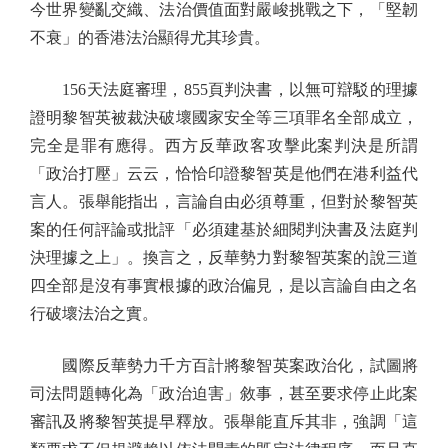
今世界變亂交織、法治價值面對嚴峻挑戰之下，「堅韌
不衰」的香港法治顯得尤其珍貴。
156天法庭審理，855頁判決書，以無可辯駁的理據
證明黎智英被裁決破壞國家安全等三項罪名全部成立，
完全是罪有應得。西方反華政客攻擊此案判決是所謂
「政治打壓」云云，恰恰印證黎智英是他們在港利益代
言人。張舉能指出，言論自由必須尊重，但對於黎智英
案的任何評論或批評「必須建基於細閱判決書及法庭判
決理據之上」。換言之，反華勢力對黎智英案的說三道
四全部是沒有事實根據的政治偏見，是以言論自由之名
行破壞法治之實。
國際反華勢力千方百計將黎智英案政治化，試圖將
司法問題轉化為「政治迫害」敘事，甚至要求停止此案
審訊及將黎智英提早釋放。張舉能直斥其非，強調「這