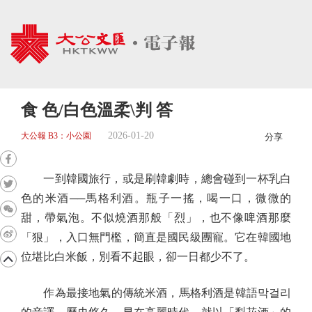
食 色/白色溫柔\判 答
2026-01-20
大公報 B3：小公園
分享
一到韓國旅行，或是刷韓劇時，總會碰到一杯乳白
色的米酒──馬格利酒。瓶子一搖，喝一口，微微的
甜，帶氣泡。不似燒酒那般「烈」，也不像啤酒那麼
「狠」，入口無門檻，簡直是國民級團寵。它在韓國地
位堪比白米飯，別看不起眼，卻一日都少不了。
作為最接地氣的傳統米酒，馬格利酒是韓語막걸리