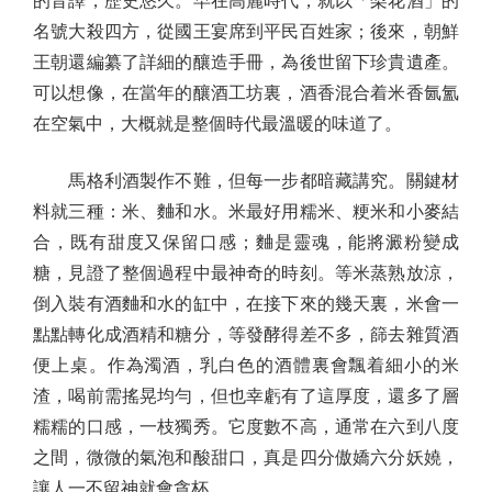
的音譯，歷史悠久。早在高麗時代，就以「梨花酒」的
名號大殺四方，從國王宴席到平民百姓家；後來，朝鮮
王朝還編纂了詳細的釀造手冊，為後世留下珍貴遺產。
可以想像，在當年的釀酒工坊裏，酒香混合着米香氤氳
在空氣中，大概就是整個時代最溫暖的味道了。
馬格利酒製作不難，但每一步都暗藏講究。關鍵材
料就三種：米、麯和水。米最好用糯米、粳米和小麥結
合，既有甜度又保留口感；麯是靈魂，能將澱粉變成
糖，見證了整個過程中最神奇的時刻。等米蒸熟放涼，
倒入裝有酒麯和水的缸中，在接下來的幾天裏，米會一
點點轉化成酒精和糖分，等發酵得差不多，篩去雜質酒
便上桌。作為濁酒，乳白色的酒體裏會飄着細小的米
渣，喝前需搖晃均勻，但也幸虧有了這厚度，還多了層
糯糯的口感，一枝獨秀。它度數不高，通常在六到八度
之間，微微的氣泡和酸甜口，真是四分傲嬌六分妖嬈，
讓人一不留神就會貪杯。