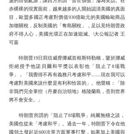
盪的頭號亂源，讓西方所謂「普世價值」淪為笑話。在
赤裸裸的現實面前，越來越多的人開始認清美國的真面
目，歐盟多國正考慮對價值930億歐元的美國輸歐商品
加徵關稅，反制美國的「奪島關稅」，足以見特朗普政
府不得人心，美國光環正在加速熄滅。\大公報記者 王
可嘉
特朗普19日寫信威脅挪威首相斯特勒稱，鑒於挪威
拒絕授予他諾貝爾和平獎以表彰他「阻止了8場戰
爭」，「我覺得不再有義務只考慮和平……現在我可以
考慮對美國來說什麼是有利和恰當的」。他聲稱：「除
非我們完全掌控（丹麥自治領地）格陵蘭島，否則世界
將不會安全。」
特朗普所謂的「阻止了8場戰爭」純屬無稽之談，
美國也從未「考慮和平」。過去一年，特朗普下令在他
國領土發起近600次單方面軍事打擊，如果加上美國與