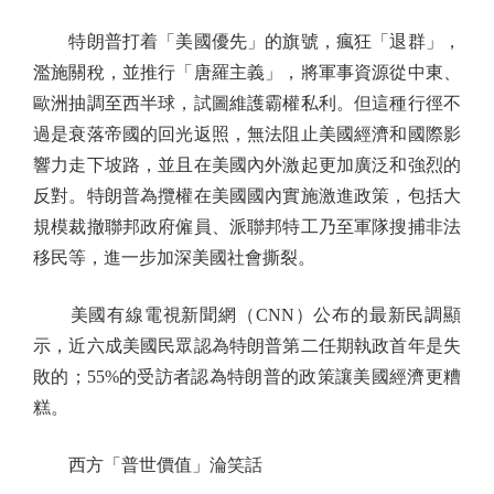
特朗普打着「美國優先」的旗號，瘋狂「退群」，
濫施關稅，並推行「唐羅主義」，將軍事資源從中東、
歐洲抽調至西半球，試圖維護霸權私利。但這種行徑不
過是衰落帝國的回光返照，無法阻止美國經濟和國際影
響力走下坡路，並且在美國內外激起更加廣泛和強烈的
反對。特朗普為攬權在美國國內實施激進政策，包括大
規模裁撤聯邦政府僱員、派聯邦特工乃至軍隊搜捕非法
移民等，進一步加深美國社會撕裂。
美國有線電視新聞網（CNN）公布的最新民調顯
示，近六成美國民眾認為特朗普第二任期執政首年是失
敗的；55%的受訪者認為特朗普的政策讓美國經濟更糟
糕。
西方「普世價值」淪笑話