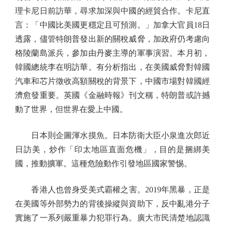
理卡尼日前訪華，尋求加深與中國的經貿合作。卡尼直
言：「中國比美國更穩定且可預測。」加拿大官員18日
透露，儘管特朗普發出新的關稅威脅，加政府仍考慮向
格陵蘭島派兵，參加由丹麥主導的軍事演習。本月初，
韓國總統李在明訪華。有分析指出，在美國威脅對韓國
汽車和芯片徵收高額關稅的背景下，中國市場對韓國經
濟愈發重要。英國《金融時報》刊文稱，特朗普或許撼
動了世界，但世界在愛上中國。
日本則企圖渾水摸魚。日本防衛大臣小泉進次郎近
日訪美，炒作「印太地區直面危機」，目的是捆綁美
國，推動擴軍。這種危險動作引發地區國家警惕。
香港人也曾身受美式霸權之害。2019年黑暴，正是
在美國等外部勢力的背後操縱與資助下，反中亂港分子
實施了一系列嚴重暴力犯罪行為。廣大市民清楚地認識