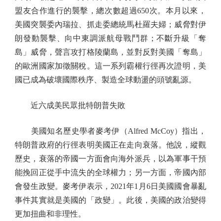
盟友合作進行的襲擊，總次數超過650次。本月以來，
美國突襲委內瑞拉、抓走委總統馬杜羅夫婦；威脅對伊
朗發動襲擊、向中東調派航母戰鬥群；不斷升級「奪
島」威脅，聲言攻打格陵蘭島，並對反對美國「奪島」
的歐洲國家加徵關稅。這一系列霸權行徑再次證明，美
國已成為破壞國際秩序、製造全球動盪的頭號亂源。
近六成美民眾批特朗普失敗
美國知名歷史學者麥考伊（Alfred McCoy）指出，
特朗普政府的行徑表明美國正在走向衰落。他說，縱觀
歷史，衰落的帝國一方面會向海外派兵，以為軍事干預
能挽回正從手中流失的全球權力；另一方面，帝國內部
會發生政變。麥考伊表示，2021年1月6日美國國會暴亂
事件其實就是美國的「政變」。此後，美國的政治變得
更加扭曲和非理性。