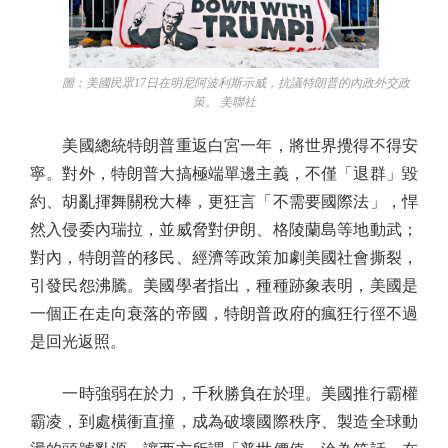
圖：美國民眾17日在明尼阿波利斯示威，抗議特朗普的內政外交政
策。 美聯社
美國總統特朗普重返白宮一年，將世界攪得不得安
寧。對外，特朗普大搞極端單邊主義，不僅「退群」毀
約、胡亂揮舞關稅大棒，更狂言「不需要國際法」，悍
然入侵委內瑞拉，並威脅對伊朗、格陵蘭島等地動武；
對內，特朗普的移民、經濟等政策加劇美國社會撕裂，
引發民怨沸騰。美國學者指出，種種跡象表明，美國是
一個正在走向衰落的帝國，特朗普政府的瘋狂行徑不過
是回光返照。
一時強弱在於力，千秋勝負在於理。美國推行霸權
霸凌，到處橫衝直撞，成為破壞國際秩序、製造全球動