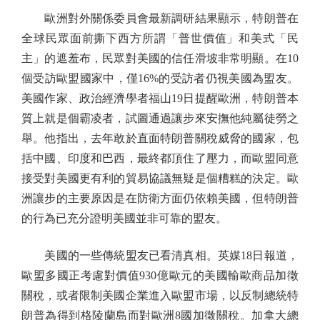
歐洲對外關係委員會最新調研結果顯示，特朗普在
全球民眾面前撕下西方所謂「普世價值」和美式「民
主」的遮羞布，民眾對美國的信任滑坡非常明顯。在10
個受訪歐盟國家中，僅16%的受訪者仍視美國為盟友。
美國作家、政治經濟學者福山19日提醒歐洲，特朗普本
質上就是個霸凌者，試圖通過讓步來安撫他純屬徒勞之
舉。他指出，去年敢於直面特朗普關稅威脅的國家，包
括中國、印度和巴西，最終都頂住了壓力，而歐盟同意
接受對美國更有利的貿易協議無疑是個糟糕的決定。歐
洲讓步的主要原因是在防衛方面仍依賴美國，但特朗普
的行為已充分證明美國並非可靠的盟友。
美國的一些傳統盟友已看清真相。英媒18日報道，
歐盟多國正考慮對價值930億歐元的美國輸歐商品加徵
關稅，或者限制美國企業進入歐盟市場，以反制總統特
朗普為得到格陵蘭島而對歐洲8國加徵關稅。加拿大總