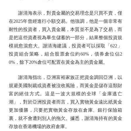
謝清海表示，對貴金屬的交易理念是只買不賣，僅
在2025年曾經進行小額交易。他強調，他是一個非常有
耐性的投資者，買入貴金屬，本質並不是為了交易，而
是把這些資產視為畢生儲蓄的一部分，結果整個投資規
模就愈滾愈大。謝清海建議，投資者可以採取「622」
投資組合策略，組合股票倉位約60%，債券倉位佔2
0%，餘下20%倉位可配置在黃金為主的貴金屬。
謝清海指出，亞洲富裕家族正把資金調回亞洲，以
規避美國制裁或資產被沒收風險，而黃金是儲存這類財
富的絕佳方式。這是一波大規模的全球「金庫逃亡
潮」，對於亞洲投資者而言，買入實物黃金遠比紙黃金
更加優勝，只要把實物黃金存放在倉庫、銀行保險箱
裏，就不會遭到別人的拖欠。據悉，謝清海持有的黃金
存放在香港機場的政府倉庫。