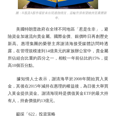
圖：H股及A股市場皆未出現過熱情況，這輪升浪有望維持至農曆新
年。
美國特朗普政府在全球不同地區「惹是生非」，避
險資金加速流向貴金屬。國際金價、銀價昨日再創歷史
新高。惠理集團的榮譽主席謝清海接受媒體訪問時透
露，在管理規模達到14億美元的家族辦公室中，貴金屬
所佔組合比重約四分之一，相較一年前佔比的15%，提
高10個百分點。
據知情人士表示，謝清海早於2008年開始買入黃
金，其後在2015年減持在惠理的權益後，為日後大舉買
入黃金提供資金。謝清海現時是價值黃金ETF的最大持
有人，持倉價值約13億元。
籲採「622」投資策略