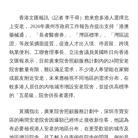
香港文匯報訊（記者 李千尋）愈來愈多港人選擇北
上安老， 2026年廣州市政府工作報告亦提出支持「港澳
藥械通」、「長者醫療券」、「灣區標準」、「灣區認
證」等政策擴面提質，促進人才出入境、停居留、跨境
執業便利。工聯會理事長、立法會議員黃國昨日向香港
文匯報表示，目前廣東院舍照顧服務計劃內的24間安老
院舍數量有限，難以滿足需求，不少港人希望能在家鄉
或親友附近安老，未來應檢視不同地區的需求分布，在
較多港人居住的內地城市增設安老院舍，並提供高標準
的「五星級」院舍供長者選擇。
黃國指出，廣東院舍照顧服務計劃中，深圳市寶安
區的兩間安老院舍因爆額已經停止接收新住客，他認為
有必要檢視港人安老的地區分布，在更受歡迎的城市及
地區增設院舍，並了解入住率偏低院舍的問題，例如是