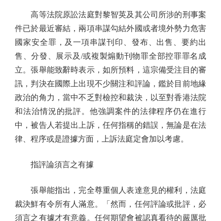
高等法院原訟法庭對黎智英及其公司所涉的刑事案
件已於最近審結，兩項串謀勾結外國或者境外勢力危害
國家安全罪，及一項串謀刊印、發布、出售、要約出
售、分發、展示及/或複製煽動刊物罪全部控罪罪名成
立。張舉能致辭時表示，如所預料，這宗備受注目的審
訊，判決在國際上出現不少關注和評論，鑑於目前地緣
政治的角力，當中不乏對檢控和裁決，以至對香港法院
和法治情況的批評。他強調案件的法律程序仍在進行
中，被告人若提出上訴，任何指稱的錯誤，無論是在法
律、程序或是證據方面，上訴法庭定會加以考慮。
指評論須言之有據
張舉能指出，完全尊重個人表達意見的權利，法庭
裁決鮮有令所有人滿意。「然而，任何評論或批評，必
須言之有據才有意義。任何期望會被認真看待的嚴厲批