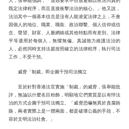
人，張舉能強調，「這類要求不但規避賴以依法問責的
既定法律程序，而且直接衝擊法治的核心。」他又說，
法治其中一個基本信念是沒有人能凌駕法律之上，不會
因個人的地位、職業、職銜、政治聯繫、個人信仰或信
念、聲望、財富、人脈網絡或其他特點而有差別。法律
平等適用於每個人，無懼無偏。真誠致力維護法治的
人，必然同時支持法庭按照確立的法律程序，執行司法
工作，不受干預。
威脅「制裁」即企圖干預司法獨立
至於針對香港法官實施「制裁」的威脅，張舉能批
評，無論以什麼名目粉飾，明顯地它們實質是以有悖法
治的方式企圖干預司法獨立。「威脅恐嚇無異於貪腐賄
賂，兩者實際上是一體兩面，都是破壞公義的手段，不
容於文明法治社會。」