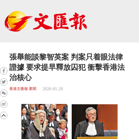
張舉能談黎智英案 判案只着眼法律
證據 要求提早釋放囚犯 衝擊香港法
治核心
2026-01-20
香港文匯報 要聞