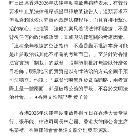
昨日出席香港2026年法律年度開啟典禮時表示，有聲音
要求中止某法律程序或提早釋放某被告人，這類要求不
但規避賴以依法問責的既定法律程序，而且直接衝擊法
治的核心。他強調，法庭判案只着眼法律和證據，不是
背後任何的政治或政策，又或與法律無關的考慮因素。
「這種毫無根據的空泛指稱，不過是顯示批評本身可能
是出於政治或其他不相關的考量而已。」至於針對香港
法官實施「制裁」的威脅，張舉能則批評無論以什麼名
目粉飾，明顯地它們實質是以有悖法治的方式企圖干預
司法獨立。他說：「威脅恐嚇無異於貪腐賄賂，兩者實
際上是一體兩面，都是破壞公義的手段，不容於文明法
治社會。」 ●香港文匯報記者 黃子晉
香港2026年法律年度開啟典禮昨日在香港大會堂舉
行，張舉能、律政司司長林定國、香港大律師公會主席
毛樂禮、香港律師會會長湯文龍分別發表演說。