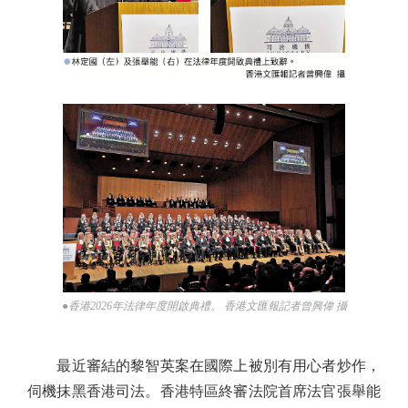
●香港2026年法律年度開啟典禮。 香港文匯報記者曾興偉 攝
最近審結的黎智英案在國際上被別有用心者炒作，
伺機抹黑香港司法。香港特區終審法院首席法官張舉能