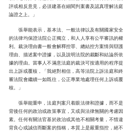
評或相反意見，必須建基在細閱判案書及認真理解法庭
論證之上。」
張舉能表示，基本法、一般法律以及有關國家安全
的法律均保證法院公正獨立，和人人享有公平審訊的權
利。裁決理由書一般會解釋控罪、總結控方案情與辯護
理由、描述案中證據，以及說明法院的裁斷和結論所依
據的理由。當事人不滿意法庭的裁決可按適用的程序提
出上訴或覆核，「我絕對相信，高等法院上訴法庭和終
審法院會繼續一如既往，公正專業地處理任何上訴或覆
核。」
張舉能重申，法庭判案只着眼法律和證據，而不是
背後任何的政治或政策事宜，又或與法律無關的考慮因
素。任何有關法官基於政治或其他不相關考量，不惜違
背良心或誠信而斷案的指稱，本質上是嚴重指控，絕不