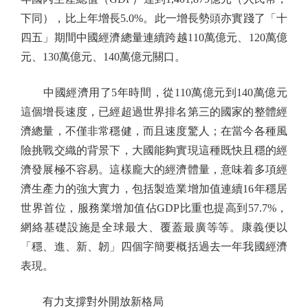
下同），比上年增長5.0%。此一增長勢頭亦實踐了「十
四五」期間中國經濟總量連續跨越110萬億元、120萬億
元、130萬億元、140萬億元關口。
中國經濟用了5年時間，從110萬億元到140萬億元
這個增長速度，已經超過世界排名第三的國家的整體經
濟總量，不僅非常穩健，而且速度驚人；在當今各種風
險挑戰交織的背景下，大國能夠實現這種既快且穩的經
濟發展極不容易。這樣龐大的經濟體量，意味着多項經
濟生產力的強大實力，包括製造業增加值連續16年穩居
世界首位，服務業增加值佔GDP比重也提高到57.7%，
網絡基礎設施是全球最大、覆蓋最廣等等。康義便以
「穩、進、新、韌」四個字簡要概括過去一年我國經濟
表現。
有力支撐對外開放新格局