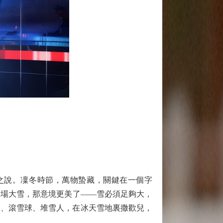
說。凜冬時節，萬物蟄藏，關鍵在一個字
一場大雪，那意境更美了——雪必須足夠大，
仗、滾雪球、堆雪人，在冰天雪地裏撒歡兒，