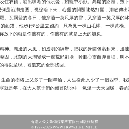
住衣袖，發出嘶嘶的低吼聲，如籠中小獸。高處的路燈，投下
照例是沿湖走圈，視線暗下來，心靈的開關陡然打開，湖底傳出
羅。瓦爾登的冬日，他穿過一英尺厚的雪，又穿過一英尺厚的
的鉛錨，他步行8公里去踐約，只為見一棵山毛櫸、一棵黃楊
你放下的就是你擁有的，你擁有的就是上天的加冕。
神。湖邊的大風，如透明的綢帶，把我的身體包裹起來，迅速
凝固，此刻的大湖變成一處荒野劇場，聆聽心靈自彈自唱，叫
的得以呈現，被遺忘的全部找回。
命的樹樁上又多了一圈年輪，人生從此又少了一個四季。我
寒就是年，在大人孩子們的翹首以盼中，氣溫一天天回暖，春的
香港大公文匯傳媒集團有限公司版權所有
© 1997-2026 WWW.TKWW.HK LIMITED.