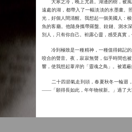
大寒之冷，晚上尤甚。湖邊的樹，被風咬
遠處的湖，都帶入了一幅淡淡的水墨畫。
光，好個人間清醒。我想起一個美國人：梭
魚的客廳。他隨身攜帶羅盤、鉸鏈、測水深
別人，只有你自己。袒露心靈，感受真實，
冷到極致是一種精神，一種值得銘記的精
咬合的聲音。夜，寂寂無聲，似乎時間也被
響，使我想起葦岸的「靈魂之鳥」。被遮蔽
二十四節氣走到頭，春夏秋冬一輪迴，生
——「願得長如此，年年物候新。」過了大