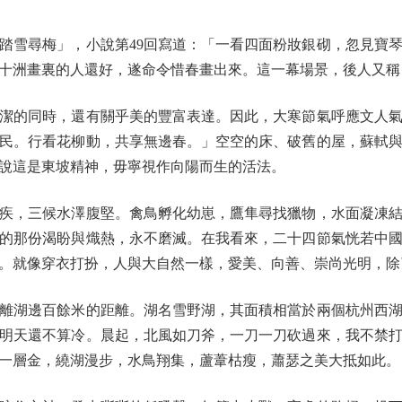
雪尋梅」，小說第49回寫道：「一看四面粉妝銀砌，忽見寶琴
十洲畫裏的人還好，遂命令惜春畫出來。這一幕場景，後人又稱
的同時，還有關乎美的豐富表達。因此，大寒節氣呼應文人氣
民。行看花柳動，共享無邊春。」空空的床、破舊的屋，蘇軾
說這是東坡精神，毋寧視作向陽而生的活法。
，三候水澤腹堅。禽鳥孵化幼崽，鷹隼尋找獵物，水面凝凍結
的那份渴盼與熾熱，永不磨滅。在我看來，二十四節氣恍若中
。就像穿衣打扮，人與大自然一樣，愛美、向善、崇尚光明，除
湖邊百餘米的距離。湖名雪野湖，其面積相當於兩個杭州西湖大
明天還不算冷。晨起，北風如刀斧，一刀一刀砍過來，我不禁
一層金，繞湖漫步，水鳥翔集，蘆葦枯瘦，蕭瑟之美大抵如此。