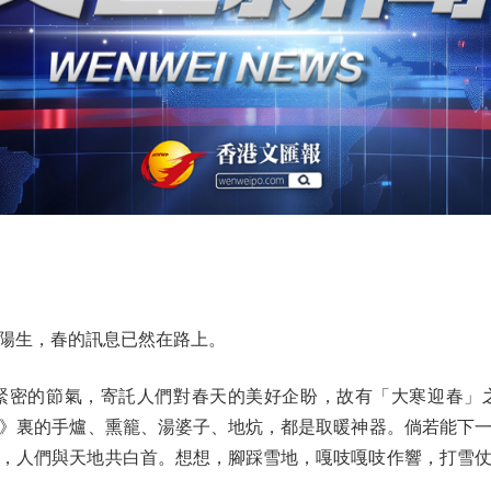
陽生，春的訊息已然在路上。
密的節氣，寄託人們對春天的美好企盼，故有「大寒迎春」之
》裏的手爐、熏籠、湯婆子、地炕，都是取暖神器。倘若能下
，人們與天地共白首。想想，腳踩雪地，嘎吱嘎吱作響，打雪