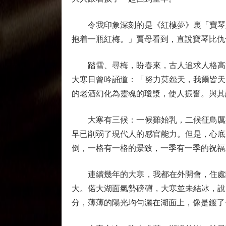
令我印象深刻的是《紅樓夢》裏「寶琴踏
抱着一瓶紅梅。」賈母看到，直說寶琴比仇
踏雪、尋梅，盼春來，古人追求人格高潔
大寒日曾吟誦道：「努力莫怨天，我爾皆天
的老酒幻化為靈魂的瓊漿，使人振奮。與其
大寒有三候：一候雞始乳，二候征鳥厲疾
早已削弱了現代人的感官能力。但是，心底
倒，一格有一格的景致，一季有一季的祝福
連續幾年的大寒，我都在外開會，住處離
大。偌大湖面氣勢磅礡，大寒並未結冰，說
分，薄薄的陽光均勻灑在湖面上，像是鍍了