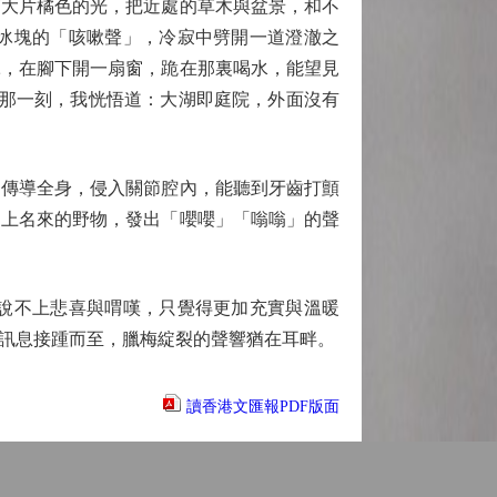
大片橘色的光，把近處的草木與盆景，和不
冰塊的「咳嗽聲」，冷寂中劈開一道澄澈之
冰，在腳下開一扇窗，跪在那裏喝水，能望見
。那一刻，我恍悟道：大湖即庭院，外面沒有
傳導全身，侵入關節腔內，能聽到牙齒打顫
不上名來的野物，發出「嚶嚶」「嗡嗡」的聲
說不上悲喜與喟嘆，只覺得更加充實與溫暖
訊息接踵而至，臘梅綻裂的聲響猶在耳畔。
讀香港文匯報PDF版面