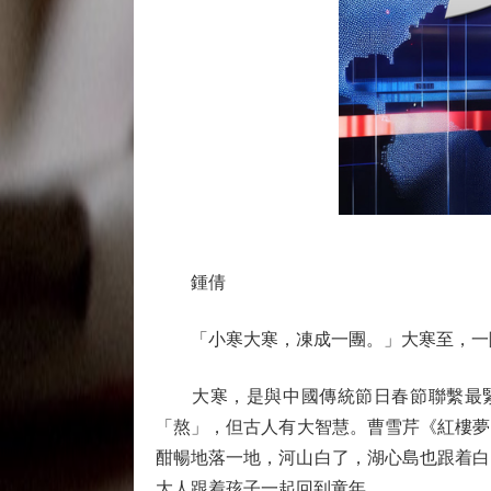
鍾倩
「小寒大寒，凍成一團。」大寒至，一
大寒，是與中國傳統節日春節聯繫最緊
「熬」，但古人有大智慧。曹雪芹《紅樓夢
酣暢地落一地，河山白了，湖心島也跟着白
大人跟着孩子一起回到童年。