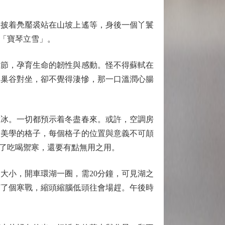
披着鳧靨裘站在山坡上遙等，身後一個丫鬟
「寶琴立雪」。
節，孕育生命的韌性與感動。怪不得蘇軾在
與巢谷對坐，卻不覺得淒慘，那一口溫潤心腸
冰。一切都預示着冬盡春來。或許，空調房
國美學的格子，每個格子的位置與意義不可顛
了吃喝禦寒，還要有點無用之用。
小，開車環湖一圈，需20分鐘，可見湖之
打了個寒戰，縮頭縮腦低頭往會場趕。午後時