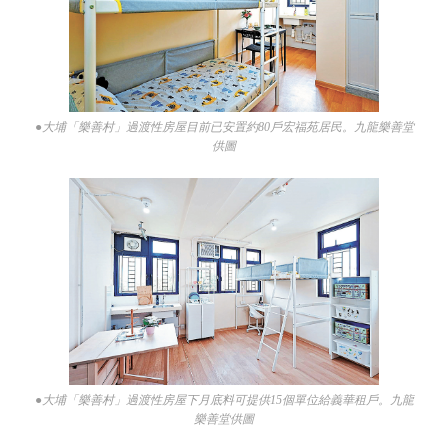
●大埔「樂善村」過渡性房屋目前已安置約80戶宏福苑居民。九龍樂善堂
供圖
●大埔「樂善村」過渡性房屋下月底料可提供15個單位給義華租戶。九龍
樂善堂供圖