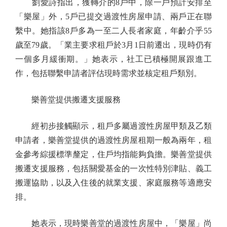
劉愛詩指出，獲轉介的8戶中，除一戶預計安排至
「樂屋」外，5戶已提交過渡性房屋申請、兩戶正在聯
繫中。她指該8戶多為一至二人長者家庭，年齡介乎55
歲至79歲。「業主要求租戶於3月1日前遷出，現時仍有
一個多月緩衝期。」她表示，社工已積極開展跟進工
作，包括聯繫申請者評估現時需求並核定租戶類別。
樂善堂提供搬遷支援服務
經初步接觸顯示，租戶多屬過渡性房屋甲類及乙類
申請者，樂善堂提供的過渡性房屋租期一般為兩年，租
金參考綜援標準釐定，住戶均指能夠負擔。樂善堂提供
搬遷支援服務，包括關愛基金的一次性特別津貼、義工
搬運協助，以及入住後的就業支援、家庭服務等適應安
排。
她表示，現時樂善堂的過渡性房屋中，「樂屋」尚