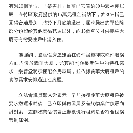
有逾20個單位。「樂善村」目前已安置約80戶宏福苑居
民，在特區政府提供的15萬元租金補助下，約30%指已
覓得合適居所，將於下月底前遷出，屆時騰出的單位除
部分預留給其他宏福苑居民外，約15個單位可供義華大
廈等有需要住戶申請入住。
她強調，過渡性房屋無論在硬件設施抑或軟件服務
方面均優於義華大廈，尤其能照顧長者住戶的特殊需
求；樂善堂將積極配合房屋局，並依據義華大廈租戶的
實際需求安排過渡性房屋。
立法會議員鄭泳舜表示，早前接獲義華大廈租戶被
要求搬遷求助後，已立即與房屋局及差餉物業估價署商
討對策，差餉物業估價署正審視現行租約是否符合租務
管制條例。