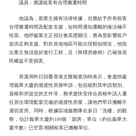
議員：應讓租客有合理搬遷時間
他認為，新業主雖有法律依據，但應給予所有租客
合理搬遷時間及配套支援，短時間通知遷離的做法極不
恰當。他呼籲業主正視社會高度關注，應為受影響租戶
提供足夠支援。對於其他地區可能出現類似情況，他指
出業主無須急於進行工程，且《簡樸房條例》已確保居
民權益不受損害。
房屋局昨日回覆香港文匯報查詢時表示，會盡快處
理義華大廈的過渡性房屋申請，包括核對其申請類別、
資格和所提交的文件等，務求盡快安排合資格申請人遷
往居住環境配套完備的過渡性房屋，讓他們早日搬離不
適切居所。同時，根據區域服務隊在多日「洗樓」的觀
察，估計義華大廈約100個「劏房」單位（約佔義華大
廈半數）已空置/相關租客已搬離單位。