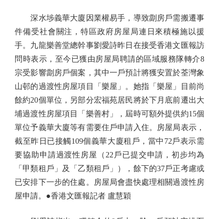
深水埗義華大廈因業權易手，導致劏房戶需搬遷事
件備受社會關注，特區政府房屋局連日來積極施以援
手。九龍樂善堂總幹事劉愛詩昨日在接受香港文匯報訪
問時表示，至今已獲由房屋局聘請的區域服務隊轉介8
宗受影響劏房戶個案，其中一戶預計將獲安置於荃灣象
山邨的過渡性房屋項目「樂屋」。她指「樂屋」目前尚
餘約20個單位，另部分宏福苑居民將於下月底前遷出大
埔過渡性房屋項目「樂善村」，屆時可額外提供約15個
單位予義華大廈等有需要住戶申請入住。房屋局表示，
截至昨日已接觸109個義華大廈租戶，當中72戶表示需
要協助申請過渡性房屋（22戶已提交申請，初步均為
「甲類租戶」及「乙類租戶」），餘下的37戶正考慮或
已安排下一步的住處。房屋局會盡快處理相關過渡性房
屋申請。●香港文匯報記者 盧慧穎