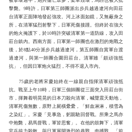
被擊壞過半，炮兵傷亡眾多，架車毀壞，馬匹也被大批
擊斃。9時許，日軍第三師團派出步兵越過遼河向田莊
台清軍正面陣地發起強攻。河上冰面如鏡，又無蔽身之
所，在清軍猛烈射擊下，日軍死傷接踵。但終於在強大
的炮火掩護下，於10時許突破清軍第一道防線，攻入田
莊台鎮內。西南方面，日軍第一師團也在激烈的炮戰之
後，於8點40分派步兵越過遼河，第五師團自賞軍台渡
過遼河，與第一師團合圍田莊台。清軍雖「頗頑強抵
抗」，但因日軍炮火猛烈，不得不退入市內。
75歲的老將宋慶始終在一線親自指揮清軍頑強抵
抗。戰至上午10時，日軍三個師團從三面突入田莊台街
市，揮舞着明晃晃的日本刀殺向清軍，喊聲震天動地，
清軍死傷無數，原野上屍橫纍纍，「鮮血淋淋，積雪為
之染紅」。宋慶「見事急，躬親馳回督戰。所乘之馬亦
中炮斃，易馬督戰，軍皆思奮」。在他的鼓舞下，清軍
官兵拚力殺敵，與日軍展開激烈的巷戰、肉搏戰，「前