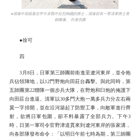
●墳塚中長眠着在甲午末戰中壯烈殉國的將士，墳塚前有一尊清軍將士青
銅雕像。 作者供圖
●徐可
四
3月8日，日軍第三師團前衛進至遼河東岸，並令炮
兵佔領陣地，以12門野炮向田莊台轟擊。與此同時，第
五師團第22聯隊一個步兵大隊，在野炮和臼炮的掩護下
向田莊台進逼。清軍以30多門大炮一萬多兵力分左右兩
翼一字排開，並在沿河築起了防禦工事，向敵軍進行齊
射，欲將日軍包圍，卻不料暴露了全部兵力。下午3
時，日第一軍司令官野津道貫來到遼河東岸的張家溝，
向各部隊發布命令：「以明日午前七時為期，第三師團