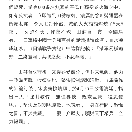
們燒死。還有600多名無辜的平民也葬身於火海之中。
如有反抗者，立即遭到刀劈槍刺。淒厲的慘叫聲迴盪在
街頭巷尾，令人毛骨悚然。城鎮大火熊熊燃燒了5天5
夜，「火焰沖天，終夜不熄，田莊台一市，全歸烏
有。」日軍將中國士兵和百姓的屍體拋進遼河，血水凍
成紅冰。《日清戰爭實記》中這樣記載：「清軍屍橫遍
野，血染遼河，其狀之悲，不忍卒睹。」
田莊台失守後，宋慶雖受處分，但並未氣餒。他力
主整備再戰，收復失地，堅決抵制議和活動。《馬關條
約》簽訂後，宋慶義憤填膺，於4月25日致電清廷，指
出日人「逞其狡悍，無理要挾，既索巨款，復思侵
地」，堅決反對割地賠款。他表示，「身在行間，敵愾
之誓，不與共戴」，「慶一介武夫，願與天下精兵，全
力報國」。