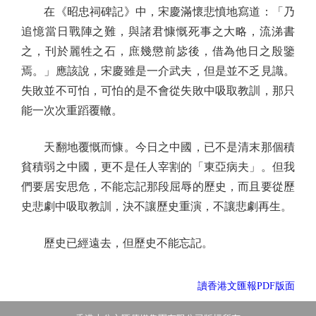
在《昭忠祠碑記》中，宋慶滿懷悲憤地寫道：「乃
追憶當日戰陣之難，與諸君慷慨死事之大略，流涕書
之，刊於麗牲之石，庶幾懲前毖後，借為他日之殷鑒
焉。」應該說，宋慶雖是一介武夫，但是並不乏見識。
失敗並不可怕，可怕的是不會從失敗中吸取教訓，那只
能一次次重蹈覆轍。
天翻地覆慨而慷。今日之中國，已不是清末那個積
貧積弱之中國，更不是任人宰割的「東亞病夫」。但我
們要居安思危，不能忘記那段屈辱的歷史，而且要從歷
史悲劇中吸取教訓，決不讓歷史重演，不讓悲劇再生。
歷史已經遠去，但歷史不能忘記。
讀香港文匯報PDF版面