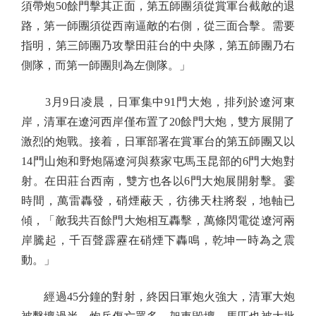
須帶炮50餘門擊其正面，第五師團須從賞軍台截敵的退
路，第一師團須從西南逼敵的右側，從三面合擊。需要
指明，第三師團乃攻擊田莊台的中央隊，第五師團乃右
側隊，而第一師團則為左側隊。」
3月9日凌晨，日軍集中91門大炮，排列於遼河東
岸，清軍在遼河西岸僅布置了20餘門大炮，雙方展開了
激烈的炮戰。接着，日軍部署在賞軍台的第五師團又以
14門山炮和野炮隔遼河與蔡家屯馬玉昆部的6門大炮對
射。在田莊台西南，雙方也各以6門大炮展開射擊。霎
時間，萬雷轟發，硝煙蔽天，彷彿天柱將裂，地軸已
傾，「敵我共百餘門大炮相互轟擊，萬條閃電從遼河兩
岸騰起，千百聲霹靂在硝煙下轟鳴，乾坤一時為之震
動。」
經過45分鐘的對射，終因日軍炮火強大，清軍大炮