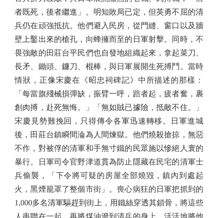
者既死，後者繼進」。明知敗局已定，但英勇不屈的清
兵仍在頑強抵抗。他們避入民房，從門縫、窗口以及牆
壁上鑿出來的槍孔，向蜂擁而至的日軍射擊。同時，不
畏強敵的田莊台平民們也自發地組織起來，拿起菜刀、
長矛、鋤頭、鐮刀、棍棒，與日軍展開生死搏鬥。當時
情狀，正像宋慶在《昭忠祠碑記》中所描述的那樣：
「每當旗殘械損彈缺，振臂一呼，踣者起，疲者奮，裹
創肉搏，赴死無悔。」「無如賊已據險，抵敵不住。」
宋慶見勢難挽回，只得傳令各軍迅速轉移。日軍進城
後，田莊台鎮瞬間淪為人間煉獄。他們燒殺搶掠，無惡
不作，對被俘的清軍和手無寸鐵的民眾施以慘絕人寰的
暴行。日軍司令官野津道貫為防止隱藏在民宅的清軍士
兵偷襲，「下令將可疑的房屋全部燒毀，鎮內到處起
火，黑煙籠罩了整個市街」。喪心病狂的日軍把抓到的
1,000多名清軍驅趕到街上，用鐵絲穿透其鎖骨，將這些
人串聯在一起，再將煤油潑到清兵的身上，活活地將他