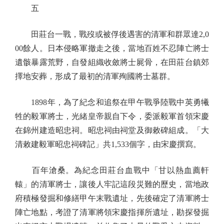
五
田莊台一戰，戰歿或被俘後遇害的清軍和群眾達2,0
00餘人。日本侵略軍撤走之後，當地百姓不忍陣亡將士
遺骸暴露荒野，自發組織收斂將士屍骨，在田莊台鎮郊
擇地安葬，形成了最初的清軍殉國將士墓群。
1898年，為了紀念和追祭在甲午戰爭陸戰中英勇犧
牲的毅軍將士，光緒皇帝親自下令，委派毅軍首領宋慶
在錦州建造昭忠祠。昭忠祠由祠堂及御敕碑組成。「大
清敕建毅軍昭忠祠碑記」共1,533個字，由宋慶撰寫。
百年滄桑。為紀念田莊台血戰中「甘以熱血薦軒
轅」的清軍將士，讓後人牢記這段災難的歷史，當地政
府積極發掘和修繕甲午末戰遺址，先後確定了清軍將士
陣亡地點，考證了清軍將領宋慶指揮所遺址，勘探發掘