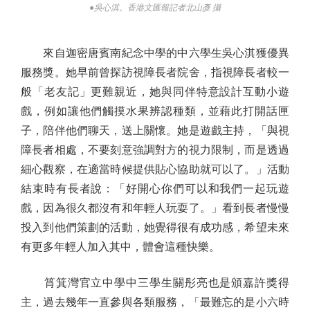
●吳心淇。香港文匯報記者北山彥 攝
來自迦密唐賓南紀念中學的中六學生吳心淇獲優異
服務獎。她早前曾探訪視障長者院舍，指視障長者較一
般「老友記」更難親近，她與同伴特意設計互動小遊
戲，例如讓他們觸摸水果辨認種類，並藉此打開話匣
子，陪伴他們聊天，送上關懷。她是遊戲主持，「與視
障長者相處，不要刻意強調對方的視力限制，而是透過
細心觀察，在適當時候提供貼心協助就可以了。」活動
結束時有長者說：「好開心你們可以和我們一起玩遊
戲，因為很久都沒有和年輕人玩耍了。」看到長者慢慢
投入到他們策劃的活動，她覺得很有成功感，希望未來
有更多年輕人加入其中，體會這種快樂。
筲箕灣官立中學中三學生關彤亮也是頒嘉許獎得
主，過去幾年一直參與各類服務，「最難忘的是小六時