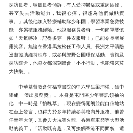
探訪長者，聆聽長者傾訴，有人受抑鬱症或重病困擾，
甚至失去活動能力，我很心痛，很想為他們做點實
事。」其後他加入醫療輔助隊少年團，學習專業急救技
能，亦累積服務經驗。他說服務長者時，一句簡單關懷
如「天氣轉冷，記得多穿一件衣服呀！」已能令長者展
露笑容。無論在香港馬拉松任工作人員、長洲太平清醮
巡遊協助維持秩序，或參與郊野公園環保活動、賣旗及
探訪院舍，他每次都深刻體會「小小行動，也能帶來莫
大快樂」。
中華基督教會何福堂書院的中六學生梁沛權，獲中
學組「傑出服務獎」。本身是屯門區少年警訊領袖的
他，中一時是「怕醜草」，現在變得開朗並能自信地站
在台上發言，也得力於多年持續參與校內外服務。他曾
任青年大使，又參與大坑舞火龍、香港單車節等大型活
動的義工，「活動既有趣，又可接觸香港不同面貌，還