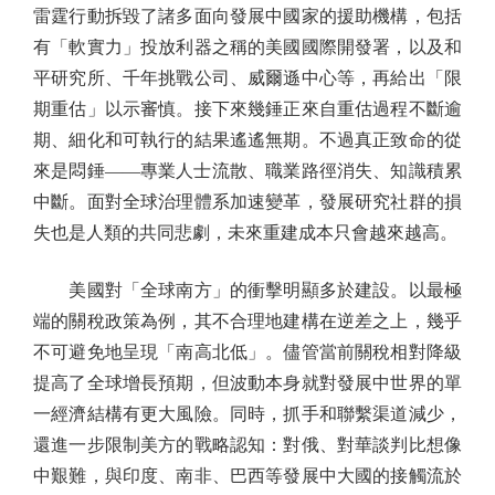
雷霆行動拆毀了諸多面向發展中國家的援助機構，包括
有「軟實力」投放利器之稱的美國國際開發署，以及和
平研究所、千年挑戰公司、威爾遜中心等，再給出「限
期重估」以示審慎。接下來幾錘正來自重估過程不斷逾
期、細化和可執行的結果遙遙無期。不過真正致命的從
來是悶錘——專業人士流散、職業路徑消失、知識積累
中斷。面對全球治理體系加速變革，發展研究社群的損
失也是人類的共同悲劇，未來重建成本只會越來越高。
美國對「全球南方」的衝擊明顯多於建設。以最極
端的關稅政策為例，其不合理地建構在逆差之上，幾乎
不可避免地呈現「南高北低」。儘管當前關稅相對降級
提高了全球增長預期，但波動本身就對發展中世界的單
一經濟結構有更大風險。同時，抓手和聯繫渠道減少，
還進一步限制美方的戰略認知：對俄、對華談判比想像
中艱難，與印度、南非、巴西等發展中大國的接觸流於