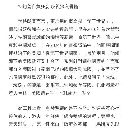
特朗普自負狂妄 歧視深入骨髓
對特朗普而言，更常用的概念是「第三世界」，一
個代指落後和令人厭惡的近義詞：早在2016年首次競選
時，特朗普就說紐約機場等基建「像第三世界，遠比中
東和中國糟糕」；在2024年的電視辯論中，他同樣嘲諷
拜登治下的美國「像第三世界國家」；最近兩月，他領
導下的美國政府又出台了一系列針對這些國家的全面和
部分入境限制（範圍已從19國擴大到40國），並暫停了
75個國家移民簽證的審批。此外，他還發明了「糞坑」
「垃圾」等蔑稱，來形容非洲和拉美等國。凡此種種都
惹人生疑，美國還在乎「全球南方」嗎？
從工具上看，愈發明顯的是不在乎。對這答案心存
僥倖的人，過去一年好像「緩慢受錘的過程，奢望也一
天天消失」。第一錘來自「政府效率部」，馬斯克先以