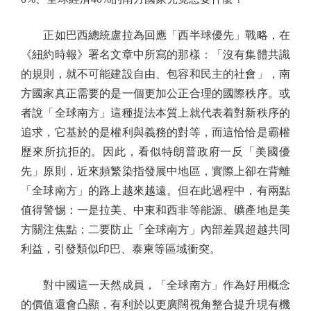
正如巴西總統盧拉為回應「西半球優先」戰略，在
《紐約時報》署名文章中所寫的那樣：「沒有集體共識
的規則，就不可能建設自由、包容和民主的社會」，南
方國家真正需要的是一個更加公正合理的國際秩序。或
者說「全球南方」這種提法本質上就代表着對新秩序的
追求，它基於的是權利與義務的對等，而這恰恰是霸權
歷來所抗拒的。因此，看似特朗普政府一反「美國優
先」原則，近來頻繁染指發展中地區，實際上卻在背離
「全球南方」的路上越來越遠。但在此過程中，有兩點
值得警惕：一是拉美、中東和西非等能源、礦產地是美
方關注焦點；二要防止「全球南方」內部差異超越共同
利益，引發類似印巴、泰柬等區域衝突。
對中國這一天然成員，「全球南方」作為好用概念
的價值還會凸顯，有利於以更廣闊視角整合提升現有機