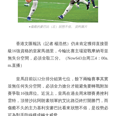
●傷癒的麥巴比（左）狀態不俗。 資料圖片
香港文匯報訊（記者 楊浩然）仍未肯定獲得直接晉
級16強資格的皇家馬德里，今輪比賽主場迎戰摩納哥並
無失分空間，必須全取三分。（Now643台周三4：00a.
m.直播）
皇馬目前以12分排分組第七位，餘下兩輪賽事其實
並無任何失分空間，必須全力搶分才能避免要轉戰附加
賽爭取16強席位。近況上，皇馬在過去周末聯賽勇挫利
雲特，頂替沙比阿朗素領軍的艾比路亞終打開勝門，而
傷癒不久的主力基利安麥巴比看來狀態不俗，是役勢必
可為對手防線構成極大威脅。