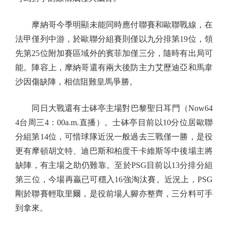
摩納哥今季明顯未能同時應付聯賽和歐聯戰線，在
法甲僅列中游，於歐聯分組賽則僅以九分排第19位，領
先第25位附加賽區域外的賓菲加僅三分，隨時有出局可
能。陣容上，摩納哥還有兩大後防主力艾歷迪亞和馬韋
沙因傷缺陣，相信阻難皇馬爭勝。
同日大戰還有士砵亭主場對巴黎聖日耳門（Now64
4台周三4：00a.m.直播）。士砵亭目前以10分位居歐聯
分組第14位，可惜球隊近況一般過去三戰僅一勝，是役
更有摩頓胡文特、迪巴斯和柏度干卡維斯等中後場主將
缺陣，有主場之助仍難靠。至於PSG目前以13分排分組
第三位，今場再贏已可穩入16強淘汰賽。近況上，PSG
剛於聯賽輕取里爾，是役前場人腳亦整齊，三分料可手
到拿來。