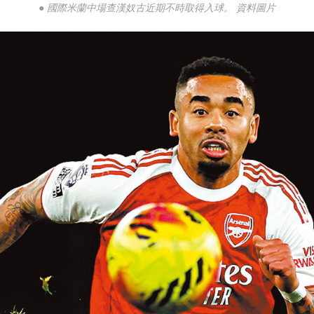
● 國際米蘭中場查漢奴古近期不時取得入球。 資料圖片