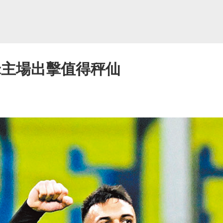
米主場出擊值得秤仙