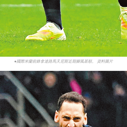
●國際米蘭前鋒拿達路馬天尼斯近期腳風甚順。 資料圖片