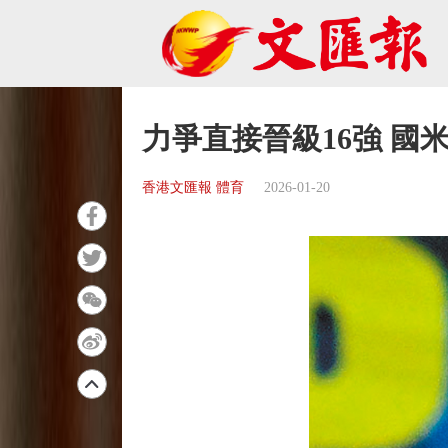
力爭直接晉級16強 國
香港文匯報 體育
2026-01-20