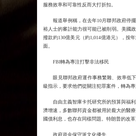
服務效率和可靠性反而大打折扣。
報道舉例稱，在去年10月聯邦政府停擺期
裕人士的審計能力很可能已被削弱。美國政
撥款約130億美元（約1,014億港元）
面。
FBI轉為專注打擊非法移民
眼見聯邦政府運作事務繁雜、效率低下、
級指示，要求他們從關注犯罪案件，轉為專
自由主義智庫卡托研究所的預算與福利政
濟增速，多數聯邦資金都被用於龐大的醫療
國債利息，也存在同樣問題。特朗普的改革
政府資金保守派文化優先