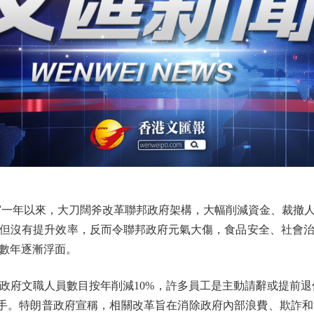
一年以來，大刀闊斧改革聯邦政府架構，大幅削減資金、裁撤人
但沒有提升效率，反而令聯邦政府元氣大傷，食品安全、社會
數年逐漸浮面。
文職人員數目按年削減10%，許多員工是主動請辭或提前退
人手。特朗普政府宣稱，相關改革旨在消除政府內部浪費、欺詐