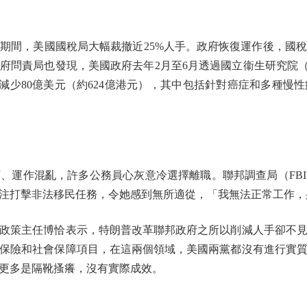
間，美國國稅局大幅裁撤近25%人手。政府恢復運作後，國
府問責局也發現，美國政府去年2月至6月透過國立衞生研究院（
，按年減少80億美元（約624億港元），其中包括針對癌症和多種
運作混亂，許多公務員心灰意冷選擇離職。聯邦調查局（FBI
注打擊非法移民任務，令她感到無所適從，「我無法正常工作，
策主任博恰表示，特朗普改革聯邦政府之所以削減人手卻不見
保險和社會保障項目，在這兩個領域，美國兩黨都沒有進行實
更多是隔靴搔癢，沒有實際成效。