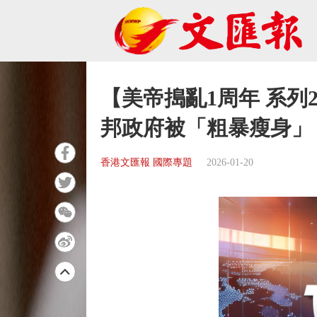
【美帝搗亂1周年 系列
邦政府被「粗暴瘦身」
香港文匯報 國際專題
2026-01-20