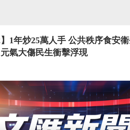
2】1年炒25萬人手 公共秩序食安
 元氣大傷民生衝擊浮現