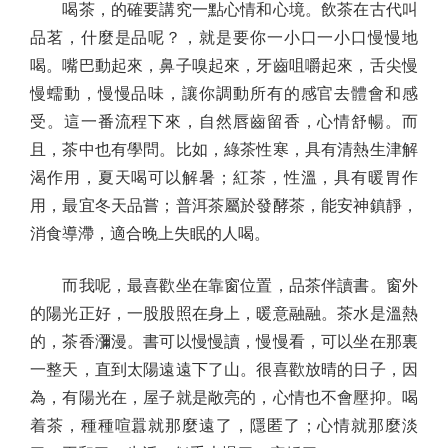
喝茶，的確要講究一點心情和心境。飲茶在古代叫
品茗，什麼是品呢？，就是要你一小口一小口慢慢地
喝。嘴巴動起來，鼻子嗅起來，牙齒咀嚼起來，舌尖慢
慢蠕動，慢慢品味，讓你調動所有的感官去體會和感
受。這一番流程下來，自然唇齒留香，心情舒暢。而
且，茶中也有學問。比如，綠茶性寒，具有清熱生津解
渴作用，夏天喝可以解暑；紅茶，性溫，具有暖胃作
用，最宜冬天品嘗；普洱茶屬於發酵茶，能安神鎮靜，
消食導滯，適合晚上失眠的人喝。
而我呢，最喜歡坐在靠窗位置，品茶伴讀書。窗外
的陽光正好，一股股照在身上，暖意融融。茶水是溫熱
的，茶香瀰漫。書可以慢慢讀，慢慢看，可以坐在那裏
一整天，直到太陽遠遠下了山。很喜歡放晴的日子，因
為，有陽光在，屋子就是敞亮的，心情也不會壓抑。喝
着茶，種種喧囂就那麼遠了，隱匿了；心情就那麼淡