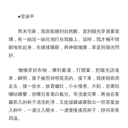
●管淑平
周末宅家，我喜歡睡到自然醒。直到陽光穿過窗玻
璃，有一絲沒一絲兒地打在我臉上。這時，我才極不情
願地坐起身，先揉揉睡眼，再伸個懶腰，算是與陽光問
好。
懶懶穿好衣物，挪到窗邊，打開窗，把陽光請進
來，瞬間，屋子被照得明晃晃的。接下來，我便朝廚房
走去，接一壺水，放置爐灶，小火慢煮。片刻，壺裏咕
嘟咕嘟響，壺嘴兒冒着白氣兒。等洗漱完畢，將放在客
廳茶几的杯子清洗乾淨，又從儲藏罐裏取出一些茶葉放
入杯中，一邊注入開水，一邊慢慢搖晃杯子，靜待茶香
四溢。