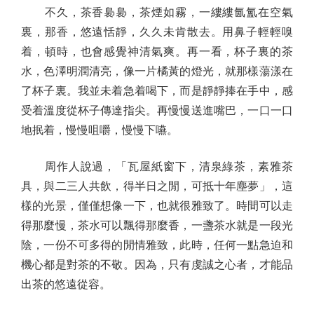
不久，茶香裊裊，茶煙如霧，一縷縷氤氳在空氣
裏，那香，悠遠恬靜，久久未肯散去。用鼻子輕輕嗅
着，頓時，也會感覺神清氣爽。再一看，杯子裏的茶
水，色澤明潤清亮，像一片橘黃的燈光，就那樣蕩漾在
了杯子裏。我並未着急着喝下，而是靜靜捧在手中，感
受着溫度從杯子傳達指尖。再慢慢送進嘴巴，一口一口
地抿着，慢慢咀嚼，慢慢下嚥。
周作人說過，「瓦屋紙窗下，清泉綠茶，素雅茶
具，與二三人共飲，得半日之閒，可抵十年塵夢」，這
樣的光景，僅僅想像一下，也就很雅致了。時間可以走
得那麼慢，茶水可以飄得那麼香，一盞茶水就是一段光
陰，一份不可多得的閒情雅致，此時，任何一點急迫和
機心都是對茶的不敬。因為，只有虔誠之心者，才能品
出茶的悠遠從容。