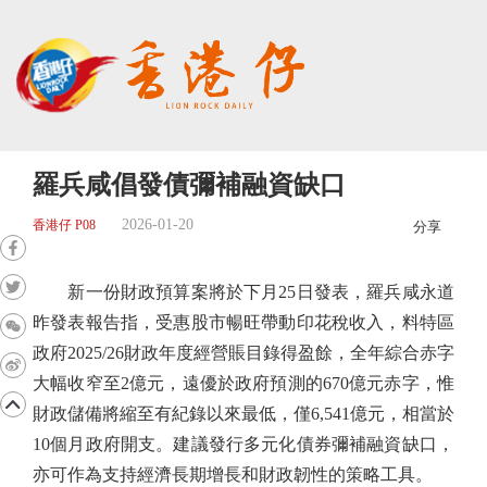
羅兵咸倡發債彌補融資缺口
2026-01-20
香港仔 P08
分享
新一份財政預算案將於下月25日發表，羅兵咸永道
昨發表報告指，受惠股市暢旺帶動印花稅收入，料特區
政府2025/26財政年度經營賬目錄得盈餘，全年綜合赤字
大幅收窄至2億元，遠優於政府預測的670億元赤字，惟
財政儲備將縮至有紀錄以來最低，僅6,541億元，相當於
10個月政府開支。建議發行多元化債券彌補融資缺口，
亦可作為支持經濟長期增長和財政韌性的策略工具。