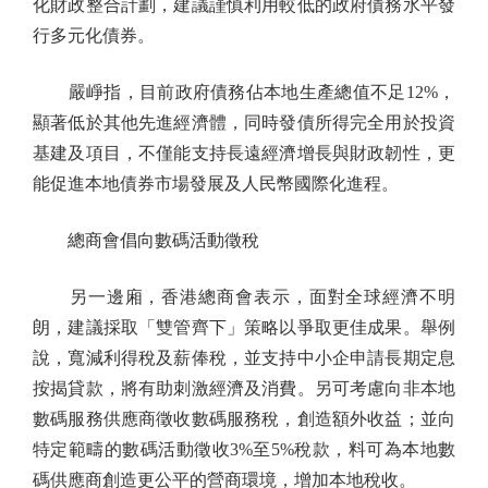
化財政整合計劃，建議謹慎利用較低的政府債務水平發
行多元化債券。
嚴崢指，目前政府債務佔本地生產總值不足12%，
顯著低於其他先進經濟體，同時發債所得完全用於投資
基建及項目，不僅能支持長遠經濟增長與財政韌性，更
能促進本地債券市場發展及人民幣國際化進程。
總商會倡向數碼活動徵稅
另一邊廂，香港總商會表示，面對全球經濟不明
朗，建議採取「雙管齊下」策略以爭取更佳成果。舉例
說，寬減利得稅及薪俸稅，並支持中小企申請長期定息
按揭貸款，將有助刺激經濟及消費。另可考慮向非本地
數碼服務供應商徵收數碼服務稅，創造額外收益；並向
特定範疇的數碼活動徵收3%至5%稅款，料可為本地數
碼供應商創造更公平的營商環境，增加本地稅收。