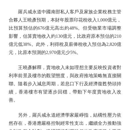
羅兵咸永道中國南部私人客戶及家族企業稅務主管
合夥人王曉彥預期，本財年股票印花稅收入1,000億元，
比預算預估的676億元高出約48%。但受物業市場調整
影響，估算賣地收入約130億元，比政府原本預估的210
億元低38%。此外，利得稅及薪俸稅收入預估為2,820億
元，比原本預測的2,970億元少5%。
王曉彥解釋，賣地收入未如理想主要反映投資者對
利率前景及樓市的觀望態度，與政府推地策略無直接關
聯。隨着步入減息周期，若息口下行及經濟復甦勢頭持
續，香港樓市有望逐步回穩，帶動下年度賣地收入改
善。
另外，羅兵咸永道經濟學家嚴崢指，結構性壓力依
然存在，香港應嚴格控制經常性支出，繼續全力推動強