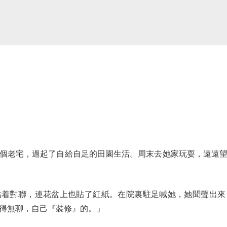
老宅，過起了自給自足的田園生活。周末去她家玩耍，遠遠望
對聯，連花盆上也貼了紅紙。在院裏駐足喊她，她聞聲出來
得無聊，自己『裝修』的。」