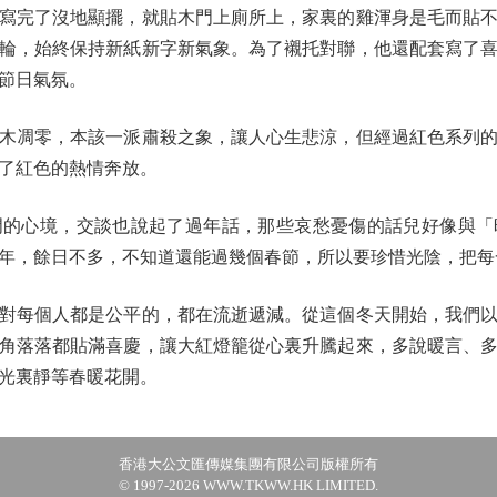
完了沒地顯擺，就貼木門上廁所上，家裏的雞渾身是毛而貼不
輪，始終保持新紙新字新氣象。為了襯托對聯，他還配套寫了
節日氣氛。
凋零，本該一派肅殺之象，讓人心生悲涼，但經過紅色系列的
了紅色的熱情奔放。
心境，交談也說起了過年話，那些哀愁憂傷的話兒好像與「
年，餘日不多，不知道還能過幾個春節，所以要珍惜光陰，把每
每個人都是公平的，都在流逝遞減。從這個冬天開始，我們以
角落落都貼滿喜慶，讓大紅燈籠從心裏升騰起來，多說暖言、
光裏靜等春暖花開。
香港大公文匯傳媒集團有限公司版權所有
© 1997-2026 WWW.TKWW.HK LIMITED.