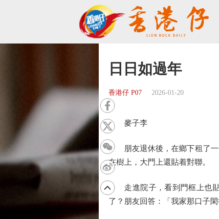
日日如過年
香港仔 P07
2026-01-20
麥子李
朋友退休後，在鄉下租了一個
在樹上，大門上還貼着對聯。
走進院子，看到門框上也貼着
了？朋友回答：「我家那口子閑