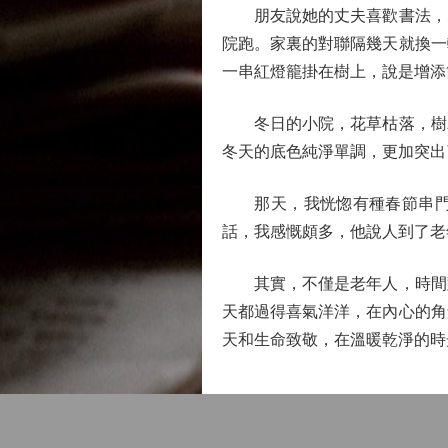
朋友說她的丈夫喜歡書法，寫
院跑。家裏的對聯隔幾天就換一
一串紅燈籠掛在樹上，說是增添
冬日的小院，花草枯落，樹木
冬天的底色純淨單調，更加突出
那天，我恍惚有種春節串門的
話，我感慨頗多，他說人到了老
其實，不僅是老年人，時間對
天都過得喜氣洋洋，在內心的角
天和生命致敬，在溫暖乾淨的時