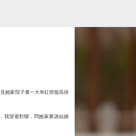
見她家院子裏一大串紅燈籠高掛
，我望着對聯，問她家裏誰結婚