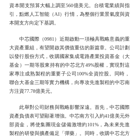
資本開支預算大幅上調至560億美元。台積電業績與指
引，點燃人工智能（AI）行情，為整個行業景氣度與資
本開支方向定下基調。
中芯國際（0981）近期啟動一項極具戰略意義的重
大資產重組，有望開啟其價值重估的新篇章。公司計劃
以發行股份方式，收購國家集成電路產業投資基金（大
基金）一期等股東持有的中芯北方49%股權，實現對這
家專注成熟製程的重要子公司100%全資控股。同時，
聯合大基金三期等實力機構，向專攻先進製程的中芯南
方注資77.78億美元。
此舉對公司財務與戰略影響深遠。首先，中芯國際
資產負債表可望顯著增強。中芯南方引入約41億美元外
部資金，將使集團現金儲備激增約101%，為未來先進
製程的研發與擴產備足「彈藥」。同時，收購中芯北方