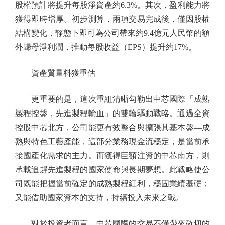
股權預計將提升每股淨資產約6.3%。其次，盈利能力將
獲得即時增厚。初步測算，兩項交易完成後，僅因股權
結構變化，靜態下即可為公司帶來約9.4億元人民幣的額
外歸母淨利潤，推動每股收益（EPS）提升約17%。
資產質量料獲重估
更重要的是，這次重組清晰勾勒出中芯國際「成熟
製程控盤，先進製程輸血」的雙輪驅動戰略。通過全資
控股中芯北方，公司能更有效整合與擴張其基本盤—成
熟與特色工藝產能，這部分業務現金流穩定，是當前承
接國產化需求的主力。而獲得巨額注資的中芯南方，則
承載追趕先進製程的國家使命與長期夢想。此戰略使公
司既能把握當前確定的成熟製程紅利，穩固業績基礎；
又能借助國家資本的支持，持續投入未來之戰。
對於投資者而言，中芯國際的交易不僅帶來確切的