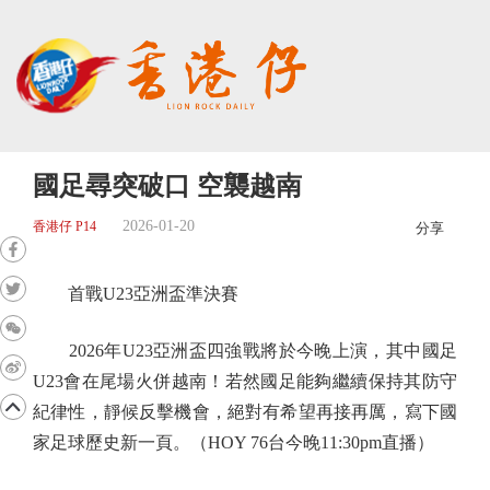
國足尋突破口 空襲越南
2026-01-20
香港仔 P14
分享
首戰U23亞洲盃準決賽
2026年U23亞洲盃四強戰將於今晚上演，其中國足
U23會在尾場火併越南！若然國足能夠繼續保持其防守
紀律性，靜候反擊機會，絕對有希望再接再厲，寫下國
家足球歷史新一頁。（HOY 76台今晚11:30pm直播）