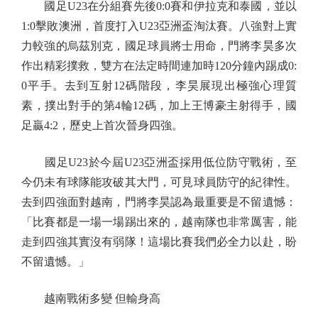
國足U23在分組賽先後0:0賽和伊拉克和泰國，並以
1:0擊敗澳洲，首度打入U23亞洲盃淘汰賽。八強對上實
力較強的烏茲別克，國足球員將士用命，門將李昊多次
作出精彩撲救，雙方在法定時間連加時120分鐘內踢成0:
0平手。去到互射12碼階段，李昊展現出極強心理質
素，撲出對手的第4輪12碼，加上王博豪主射得手，國
足贏4:2，歷史上首次晉身四強。
國足U23於今屆U23亞洲盃採用低位防守戰術，至
今仍未有球隊能攻破其大門，可見球員防守的紀律性。
去到四強面對越南，門將李昊認為最重要是不留遺憾：
「比賽都是一場一場踢出來的，越南隊也非常厲害，能
走到四強其實沒有弱隊！這場比賽我們必全力以赴，盼
不留遺憾。」
越南戰術多變 但輸身高