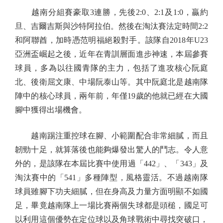
越南分組賽豪取3連勝，先後2:0、2:1及1:0，贏約
旦、吉爾吉斯與沙特阿拉伯。然後在淘汰賽法定時間2:2
和阿聯酋，加時憑范明福絕殺對手。該隊自2018年U23
亞洲盃崛起之後，近年在青訓層面進步神速，本屆參賽
球員，多為以往國青隊的主力，包括了進攻核心阮庭
北、後衛屈文康、中場阮泰山等。其中阮庭北是越南隊
陣中的核心球員，兩年前，年僅19歲的他就已經在大國
腳中獲得出場機會。
越南踢注重控球在腳、小範圍配合非常細膩，而且
韌勁十足，就算落後也能夠爆發出驚人的鬥志。令人意
外的，是該隊在本屆比賽中使用過「442」、「343」及
淘汰賽中的「541」多種陣型，風格靈活。不過越南隊
球員雖腳下功夫細膩，但在身高及力量方面明顯不如國
足，畢竟越南隊上一場比賽兩個失球都是頭槌，國足可
以利用這個優勢在定位球以及角球戰術中尋找突破口，