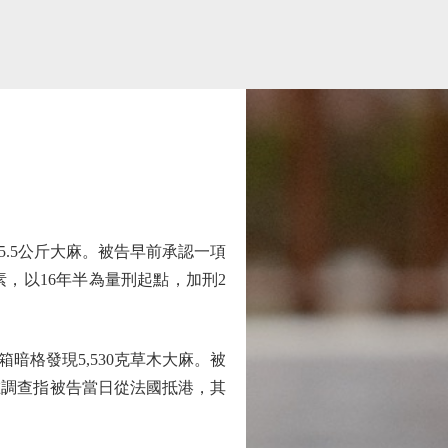
.5公斤大麻。被告早前承認一項
，以16年半為量刑起點，加刑2
格發現5,530克草木大麻。被
惟調查指被告當日從法國抵港，其