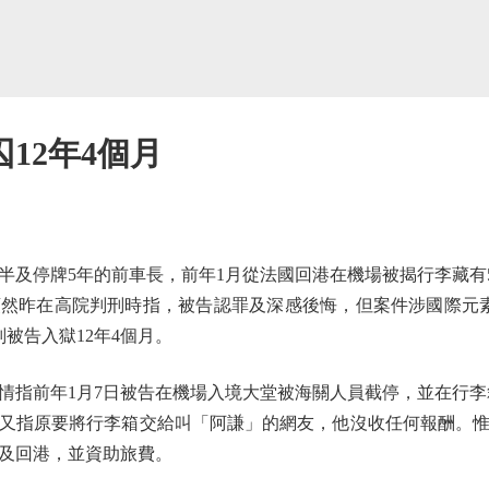
12年4個月
及停牌5年的前車長，前年1月從法國回港在機場被揭行李藏有5
然昨在高院判刑時指，被告認罪及深感後悔，但案件涉國際元素
被告入獄12年4個月。
指前年1月7日被告在機場入境大堂被海關人員截停，並在行李箱暗
又指原要將行李箱交給叫「阿謙」的網友，他沒收任何報酬。
及回港，並資助旅費。