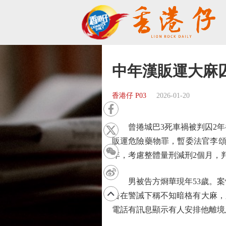
中年漢販運大麻囚
香港仔 P03
2026-01-20
曾捲城巴3死車禍被判囚2年半
販運危險藥物罪，暫委法官李頌
年，考慮整體量刑減刑2個月，判
男被告方烱華現年53歲。案情
告在警誡下稱不知暗格有大麻，
電話有訊息顯示有人安排他離境