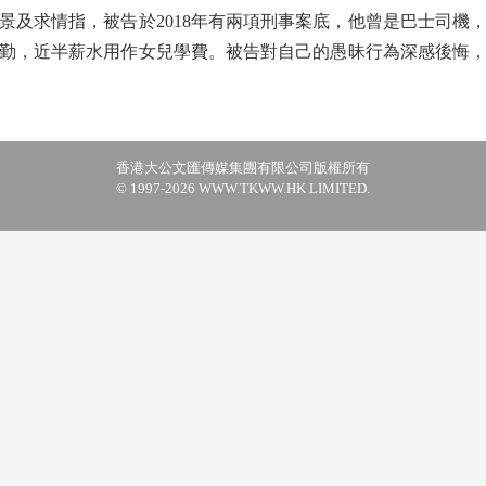
求情指，被告於2018年有兩項刑事案底，他曾是巴士司機
勤，近半薪水用作女兒學費。被告對自己的愚昧行為深感後悔
香港大公文匯傳媒集團有限公司版權所有
© 1997-2026 WWW.TKWW.HK LIMITED.