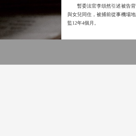
暫委法官李頌然引述被告背景及
與女兒同住，被捕前從事機場地
監12年4個月。