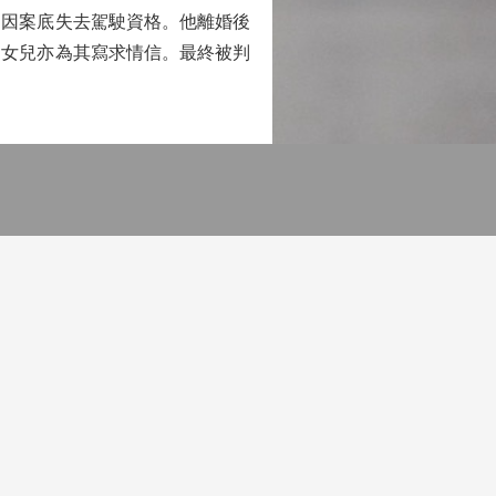
，因案底失去駕駛資格。他離婚後
，女兒亦為其寫求情信。最終被判