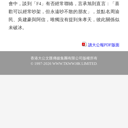
會中，談到「F4」有否經常聯絡，言承旭則直言：「喜
歡可以經常吵架，但永遠吵不散的朋友」，並點名周渝
民、吳建豪與阿信，唯獨沒有提到朱孝天，彼此關係似
未破冰。
讀大公報PDF版面
香港大公文匯傳媒集團有限公司版權所有
© 1997-2026 WWW.TKWW.HK LIMITED.