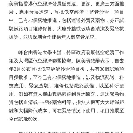
美寶指香港低空經濟發展循更遠、更深、更廣三方面推
廣，應用發展迅速，首批低空經濟「監管沙盒」項目
中，已有32個落地推進，包括運送外賣及藥物，亦正試
驗鐵路項目維修保養、大廈外牆或玻璃窗清潔及緊急救
援等，並與深圳合作建構無人機空管系統。
峰會由香港大學主辦，特區政府發展低空經濟工作
組及大灣區低空經濟聯盟協辦。陳美寶致辭表示，自去
年3月公布首批低空經濟沙盒項目後，共有38個試驗項
目獲批准，至今已有32個落地推進，涉及物流配送、科
技應用、緊急查驗、維修包括鐵路設備，以至科研應
用。例如有無人機由數碼港飛到長洲醫院，運送緊急物
資包括血清或一些醫藥物料等，指無人機可大大縮減距
離和大幅降低成本，可在緊急情況下使用，項目推展至
今已試飛60次。