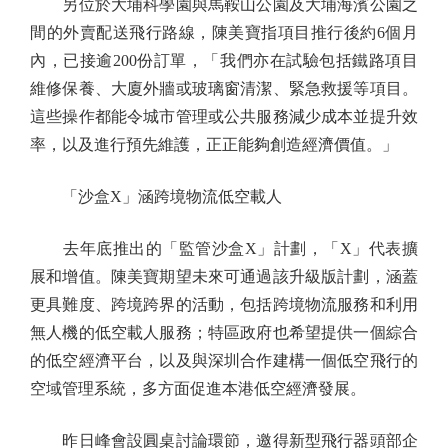
另位於大埔科學園與馬鞍山公園及大埔海濱公園之
間的外賣配送飛行路線，陳美寶指項目推行後約6個月
內，已接逾200份訂單，「我們亦在試驗包括鐵路項目
維修保養、大廈外牆或玻璃窗清潔、緊急救援等項目。
這些操作都能令城市管理或公共服務減少成本並提升效
率，以及進行預先維護，正正能夠創造經濟價值。」
「沙盒X」涵跨境物流低空載人
去年底推出的「監管沙盒X」計劃，「X」代表擴
展和增值。陳美寶期望未來可通過該升級版計劃，涵蓋
更具難度、跨境跨界的活動，包括跨境物流服務和利用
無人機的低空載人服務；特區政府也希望提供一個綜合
的低空經濟平台，以及與深圳合作建構一個低空飛行的
空域管理系統，多方面促進本港低空經濟發展。
昨日峰會設圓桌討論環節，邀得新型飛行器頭部企