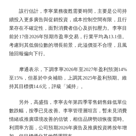
該行估計，李寧業務復甦需要時間，主要是公司持
續投入更多廣告與促銷投資，成本控制空間有限，且行
業存在不確定性，面對消費者信心及折扣壓力。李寧目
前於17倍2026年預期市盈率交易，行業平均為13.1倍。
考慮到其低個位數的增長前景，此溢價並不合理，且風
險回報偏向下行。
摩通表示，下調李寧2026年至2027年盈利預測14%
至15%，但基於中央補助，上調其2025年盈利預期。維
持其目標價14.6元，評級「減持」。
另外，高盛指，李寧去年第四季零售銷售錄低單位
數跌幅，按季已見改善。李寧管理層坦言，暫未見消費
情緒或推廣環境改善的信號，相信品牌勢頭恢復需時。
利潤率方面，公司預期2026年廣告及推廣投資將按年增