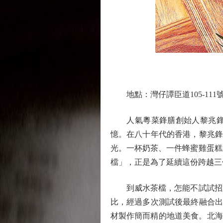
地點：灣仔譚臣道105-111
人氣粵菜鋒膳創始人黎兆鋒繼
憶。在八十年代的香港，黎兆鋒的
光。一杯奶茶、一件蜂蜜雞蛋糕
檔」，正是為了延續這份跨越三代
到威水茶檔，怎能不試試招牌
比，經過多次測試後最終融合出層
材製作簡而精的地道美食。北海