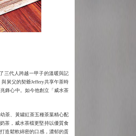
了三代人跨越一甲子的溫暖與記
父的契爺Jeffery共享午茶時
黎兆鋒心中。如今他創立「威水茶
幼茶、黃罐紅茶五種茶葉精心配
除了奶茶，威水茶檔更堅持以優質食
，打造鬆軟綿密的口感，濃郁的蛋