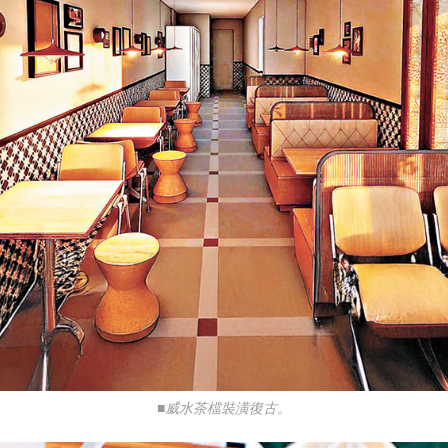
■威水茶檔裝潢復古。