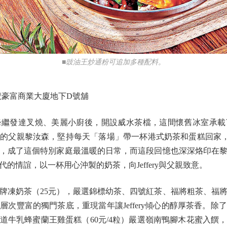
■豉油王炒通粉可追加多種配料。
號豪富商業大廈地下D號舖
發達叉燒、美麗小廚後，開設威水茶檔，這間懷舊冰室承載
父親黎汝森，堅持每天「落場」帶一杯港式奶茶和蛋糕回家，與舅
，成了這個特別家庭最溫暖的日常，而這段回憶也深深烙印在
的情誼，以一杯用心沖製的奶茶，向Jeffery與父親致意。
凍奶茶（25元），嚴選錦標幼茶、四號紅茶、福將粗茶、福將
次豐富的獨門茶底，重現當年讓Jeffery傾心的醇厚茶香。
道牛乳蜂蜜蘭王雞蛋糕（60元/4粒）嚴選嶺南鴨腳木花蜜入饌