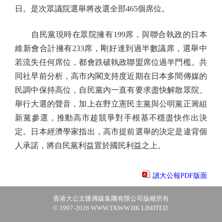
日。是次眾議院選舉將改選全部465個席位。
自民黨現時在眾院擁有199席，與聯合執政的日本
維新會合計擁有233席，剛好達到過半數議席，選舉中
若流失任何席位，都會跌破執政聯盟席位過半門檻。共
同社早前分析，高市內閣支持度近期在日本多間傳媒的
民調中保持高位，自民黨內一直有要求盡快解散眾院、
舉行大選的聲音，加上在野立憲民主黨與公明黨正籌組
新黨參選，推動高市趁競爭對手根基不穩盡快作出決
定。日本經濟學家指出，高市提前選舉的決定是違背個
人承諾，將自民黨利益置於國民利益之上。
讀大公報PDF版面
香港大公文匯傳媒集團有限公司版權所有
© 1997-2026 WWW.TKWW.HK LIMITED.