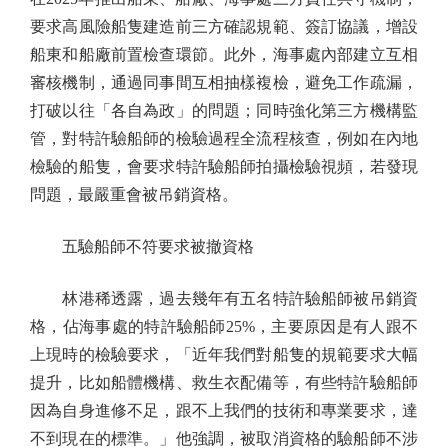
要求高風險船隻建造前三方確認規範、簽訂協議，增設
船東和船廠前置檢查環節。此外，海事處內部建立互相
審核機制，通過同事間互相抽樣複檢，避免工作疏漏，
打破以往「各自為政」的問題；同時強化第三方機構監
管，對特許驗船師的檢驗過程全流程核查，例如在內地
檢驗的船隻，會要求特許驗船師拍攝檢驗視頻，若發現
問題，最嚴重會被吊銷資格。
五驗船師不符要求被撤資格
林港稀透露，過去幾年有五名特許驗船師被吊銷資
格，佔海事處的特許驗船師25%，主要原因是有人跟不
上現時的檢驗要求，「近年我們對船隻的規範要求大幅
提升，比如船體機構、救生衣配備等，有些特許驗船師
因為自身進修不足，跟不上我們的技術和專業要求，達
不到現在的標準。」他強調，被取消資格的驗船師不涉