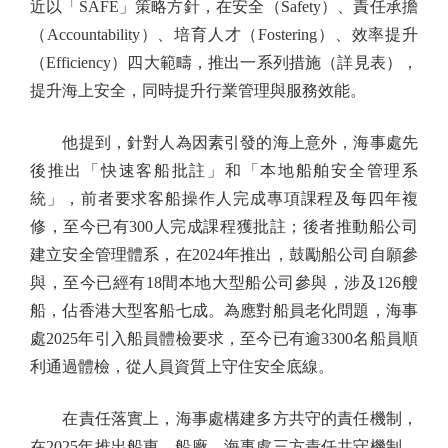
近以「SAFE」策略方針，在安全（Safety）、責任承擔
（Accountability）、培育人才（Fostering）、效率提升
（Efficiency）四大範疇，推出一系列措施（詳見表），
提升海上安全，同時提升行業管理與服務效能。
他提到，針對人為因素引發的海上意外，海事處先
後推出「快速客船批註」和「本地船舶安全管理系
統」，前者要求客船操作人完成專項課程及每四年複
修，至今已有300人完成課程獲批註；後者推動船公司
建立安全管理體系，在2024年推出，鼓勵船公司自願參
與，至今已經有18間本地大型船公司參與，涉及126艘
船，佔香港大型客船七成。為應對船員老化問題，海事
處2025年引入船員體檢要求，至今已有逾3300名船員順
利通過體檢，從人員資質上守住安全底線。
在責任落實上，海事處構建多方共守的責任機制，
在2025年推出船東、船廠、海事處三方責任共守機制，