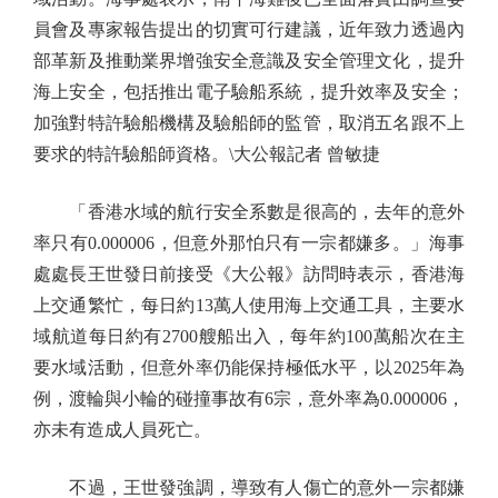
員會及專家報告提出的切實可行建議，近年致力透過內
部革新及推動業界增強安全意識及安全管理文化，提升
海上安全，包括推出電子驗船系統，提升效率及安全；
加強對特許驗船機構及驗船師的監管，取消五名跟不上
要求的特許驗船師資格。\大公報記者 曾敏捷
「香港水域的航行安全系數是很高的，去年的意外
率只有0.000006，但意外那怕只有一宗都嫌多。」海事
處處長王世發日前接受《大公報》訪問時表示，香港海
上交通繁忙，每日約13萬人使用海上交通工具，主要水
域航道每日約有2700艘船出入，每年約100萬船次在主
要水域活動，但意外率仍能保持極低水平，以2025年為
例，渡輪與小輪的碰撞事故有6宗，意外率為0.000006，
亦未有造成人員死亡。
不過，王世發強調，導致有人傷亡的意外一宗都嫌