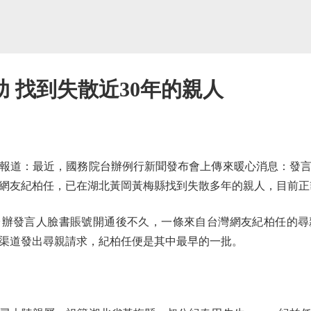
 找到失散近30年的親人
道：最近，國務院台辦例行新聞發布會上傳來暖心消息：發言
網友紀柏任，已在湖北黃岡黃梅縣找到失散多年的親人，目前正
台辦發言人臉書賬號開通後不久，一條來自台灣網友紀柏任的尋
新渠道發出尋親請求，紀柏任便是其中最早的一批。