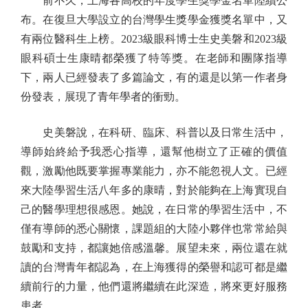
前不久，上海各高校的年度學生獎學金名單陸續公
布。在復旦大學設立的台灣學生獎學金獲獎名單中，又
有兩位醫科生上榜。2023級眼科博士生史美磐和2023級
眼科碩士生康晴都榮獲了特等獎。在老師和團隊指導
下，兩人已經發表了多篇論文，有的還是以第一作者身
份發表，展現了青年學者的衝勁。
史美磐說，在科研、臨床、科普以及日常生活中，
導師始終給予我悉心指導，還幫他樹立了正確的價值
觀，激勵他既要掌握專業能力，亦不能忽視人文。已經
來大陸學習生活八年多的康晴，對於能夠在上海實現自
己的醫學理想很感恩。她說，在日常的學習生活中，不
僅有導師的悉心關懷，課題組的大陸小夥伴也常常給與
鼓勵和支持，都讓她倍感溫馨。展望未來，兩位還在就
讀的台灣青年都認為，在上海獲得的榮譽和認可都是繼
續前行的力量，他們還將繼續在此深造，將來更好服務
患者。