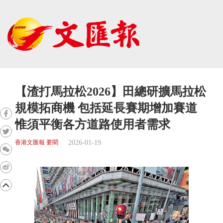
【渣打馬拉松2026】田總研擴馬拉松
規模拓商機 包括延長賽期增加賽道
惟須平衡各方道路使用者需求
2026-01-19
香港文匯報 要聞