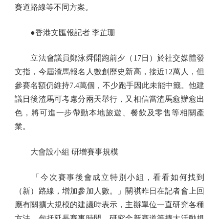
賽道路線等不同方案。
●香港文匯報記者 李芷珊
立法會議員鄭泳舜開跑前夕（17日）於社交媒體發
文指，今屆渣馬報名人數創歷史新高，接近12萬人，但
參賽名額仍維持7.4萬個，不少跑手因此未能中籤。他建
議日後渣馬可考慮分兩天舉行，又相信當渣馬愈辦愈出
色，將可進一步帶動本地旅遊、餐飲及零售等相關產
業。
大會設小組 研增賽事規模
「今次賽事後會成立特別小組，看看如何找到
（新）路線，增加參加人數。」關祺昨日在記者會上回
應有關擴大規模的建議時表示，主辦單位一直研究各種
方法，包括延長賽事時間，研究全新賽道等擴大活動規