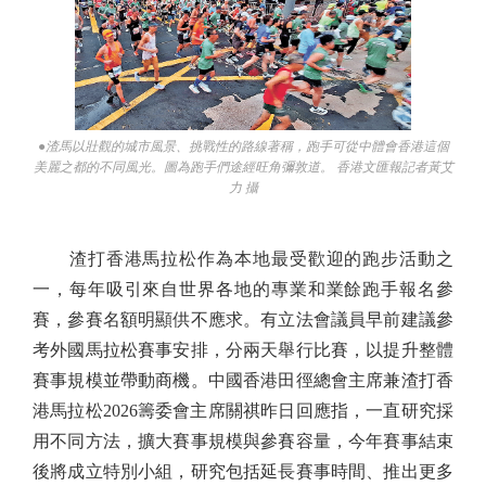
●渣馬以壯觀的城市風景、挑戰性的路線著稱，跑手可從中體會香港這個
美麗之都的不同風光。圖為跑手們途經旺角彌敦道。 香港文匯報記者黃艾
力 攝
渣打香港馬拉松作為本地最受歡迎的跑步活動之
一，每年吸引來自世界各地的專業和業餘跑手報名參
賽，參賽名額明顯供不應求。有立法會議員早前建議參
考外國馬拉松賽事安排，分兩天舉行比賽，以提升整體
賽事規模並帶動商機。中國香港田徑總會主席兼渣打香
港馬拉松2026籌委會主席關祺昨日回應指，一直研究採
用不同方法，擴大賽事規模與參賽容量，今年賽事結束
後將成立特別小組，研究包括延長賽事時間、推出更多