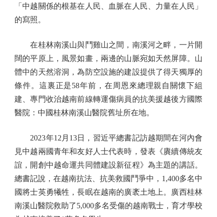
「中越關係的根基在人民、血脈在人民、力量在人民」
的寫照。
在桂林南溪山與鬥雞山之間，南溪河之畔，一片開
闊的平原上，風景如畫，兩邊的山脈宛如天然屏障。山
體中的天然溶洞，為防空設施的建設提供了得天獨厚的
條件。這裏正是58年前，在周恩來總理親自關懷下組
建、專門收治越南前線轉運傷病員的抗美援越後方國際
醫院：中國桂林南溪山醫院舊址所在地。
2023年12月13日，習近平總書記訪越期間在河內會
見中越兩國青年和友好人士代表時，發表《賡續傳統友
誼，開創中越命運共同體建設新征程》為主題的講話。
總書記說，在越南抗法、抗美救國鬥爭中，1,400多名中
國將士英勇犧牲，長眠在越南的廣袤土地上。廣西桂林
南溪山醫院救助了5,000多名受傷的越南戰士，育才學校