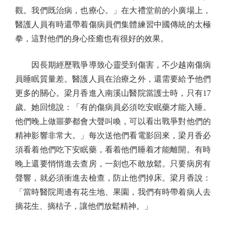
觀。我們既治病，也療心。」在大禮堂前的小廣場上，
醫護人員有時還帶着傷病員們集體練習中國傳統的太極
拳，這對他們的身心痊癒也有很好的效果。
因長期經歷戰爭導致心靈受到傷害，不少越南傷病
員睡眠質量差。醫護人員在治療之外，還需要給予他們
更多的關心。梁月香進入南溪山醫院當護士時，只有17
歲。她回憶說：「有的傷病員必須吃安眠藥才能入睡。
他們晚上做噩夢都會大聲叫喚，可以看出戰爭對他們的
精神影響非常大。」每次送他們看電影回來，梁月香必
須看着他們吃下安眠藥，看着他們睡着才能離開。有時
晚上還要悄悄進去查房，一刻也不敢放鬆。只要病房有
聲響，就必須衝進去檢查，防止他們掉床。梁月香說：
「當時醫院周邊有花生地、果園，我們有時帶着病人去
摘花生、摘桔子，讓他們放鬆精神。」