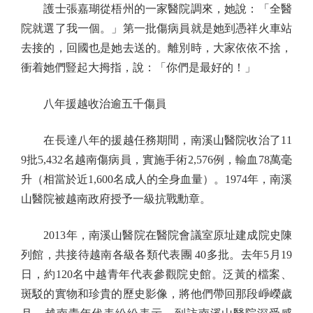
護士張嘉瑚從梧州的一家醫院調來，她說：「全醫
院就選了我一個。」第一批傷病員就是她到憑祥火車站
去接的，回國也是她去送的。離別時，大家依依不捨，
衝着她們豎起大拇指，說：「你們是最好的！」
八年援越收治逾五千傷員
在長達八年的援越任務期間，南溪山醫院收治了11
9批5,432名越南傷病員，實施手術2,576例，輸血78萬毫
升（相當於近1,600名成人的全身血量）。1974年，南溪
山醫院被越南政府授予一級抗戰勳章。
2013年，南溪山醫院在醫院會議室原址建成院史陳
列館，共接待越南各級各類代表團 40多批。去年5月19
日，約120名中越青年代表參觀院史館。泛黃的檔案、
斑駁的實物和珍貴的歷史影像，將他們帶回那段崢嶸歲