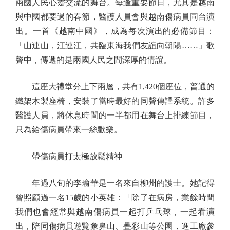
兩國人民心靈交流的舞台。每逢重要節日，尤其是越南
與中國都要過的春節，醫護人員會與越南傷病員同台演
出。一首《越南中國》，成為每次演出的必備節目：
「山連山，江連江，共臨東海我們友誼向朝陽……」歌
聲中，傳遞的是兩國人民之間深厚的情誼。
這座大禮堂分上下兩層，共有1,420個座位，普通的
鐵架木製座椅，安裝了當時最好的同聲傳譯系統。許多
醫護人員，將休息時間的一半都用在舞台上排練節目，
只為給傷病員帶來一絲歡樂。
帶傷病員打太極放鬆精神
年過八旬的李瑜華是一名來自柳州的護士。她記得
曾照顧過一名15歲的小英雄：「除了在病房，業餘時間
我們也會經常與越南傷病員一起打乒乓球，一起看演
出，陪同傷病員遊覽象鼻山、疊彩山等公園，進工廠參