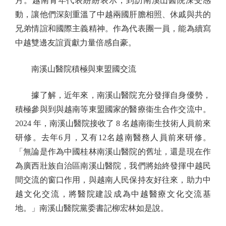
月。越南青年代表紛紛表示，到訪南溪山醫院深受感
動，讓他們深刻重溫了中越兩國肝膽相照、休戚與共的
兄弟情誼和國際主義精神。作為代表團一員，能為續寫
中越雙邊友誼貢獻力量倍感自豪。
南溪山醫院積極與東盟國交流
據了解，近年來，南溪山醫院充分發揮自身優勢，
積極參與到與越南等東盟國家的醫療衞生合作交流中。
2024 年，南溪山醫院接收了 8 名越南衞生技術人員前來
研修。去年6月，又有12名越南醫務人員前來研修。
「無論是作為中國桂林南溪山醫院的舊址，還是現在作
為廣西壯族自治區南溪山醫院，我們將始終發揮中越民
間交流的窗口作用，與越南人民保持友好往來，助力中
越文化交流，將醫院建設成為中越醫療文化交流基
地。」南溪山醫院黨委書記柳宏林如是說。