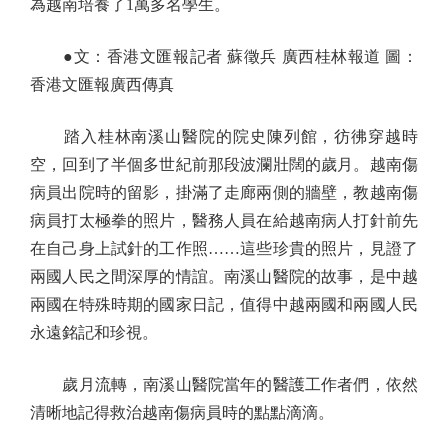
為越南培養了1萬多名學生。
●文：香港文匯報記者 蘇徵兵 廣西桂林報道 圖：
香港文匯報廣西傳真
踏入桂林南溪山醫院的院史陳列館，彷彿穿越時
空，回到了半個多世紀前那段波瀾壯闊的歲月。越南傷
病員出院時的留影，掛滿了走廊兩側的牆壁，教越南傷
病員打太極拳的照片，醫務人員在給越南病人打針前先
在自己身上試針的工作照……這些珍貴的照片，見證了
兩國人民之間深厚的情誼。南溪山醫院的故事，是中越
兩國在特殊時期的國家日記，值得中越兩國和兩國人民
永遠銘記和珍視。
歲月流轉，南溪山醫院當年的醫護工作者們，依然
清晰地記得救治越南傷病員時的點點滴滴。