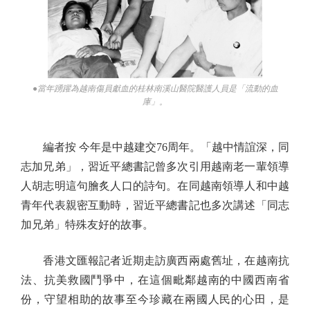
●當年踴躍為越南傷員獻血的桂林南溪山醫院醫護人員是「流動的血
庫」。
編者按 今年是中越建交76周年。「越中情誼深，同
志加兄弟」，習近平總書記曾多次引用越南老一輩領導
人胡志明這句膾炙人口的詩句。在同越南領導人和中越
青年代表親密互動時，習近平總書記也多次講述「同志
加兄弟」特殊友好的故事。
香港文匯報記者近期走訪廣西兩處舊址，在越南抗
法、抗美救國鬥爭中，在這個毗鄰越南的中國西南省
份，守望相助的故事至今珍藏在兩國人民的心田，是