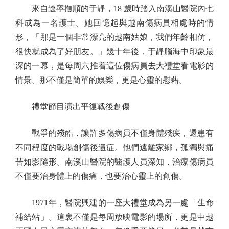
來自遼寧撫順的于靜，18 歲時踏入南溪山醫院內七
科成為一名護士。她回憶起與越南傷病員相處時的情
形，「那是一個非常漂亮的越南姑娘，我們年齡相仿，
很快就成為了好朋友。」幾十年後，于靜腦海中印象最
深的一幕，是每周六推着這位傷病員去大禮堂看電影的
情景。那不僅是簡單的娛樂，更是心靈的慰藉。
禮堂節目演出平復戰後創傷
戰爭的殘酷，讓許多傷病員不僅身體殘疾，還患有
不同程度的戰場創傷後遺症。他們遠離家鄉，孤獨與痛
苦如影隨形。南溪山醫院的醫護人員深知，治療傷病員
不僅要治身體上的傷痛，也要治心靈上的創傷。
1971年，醫院興建的一座大禮堂成為另一處「生命
補給站」。這裏不僅是每周放映電影的場所，更是中越