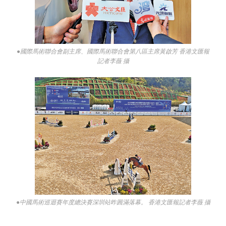
●國際馬術聯合會副主席、國際馬術聯合會第八區主席黃啟芳 香港文匯報
記者李薇 攝
●中國馬術巡迴賽年度總決賽深圳站昨圓滿落幕。 香港文匯報記者李薇 攝