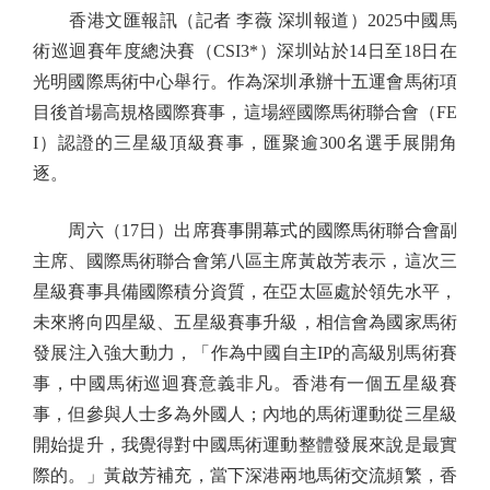
香港文匯報訊（記者 李薇 深圳報道）2025中國馬
術巡迴賽年度總決賽（CSI3*）深圳站於14日至18日在
光明國際馬術中心舉行。作為深圳承辦十五運會馬術項
目後首場高規格國際賽事，這場經國際馬術聯合會（FE
I）認證的三星級頂級賽事，匯聚逾300名選手展開角
逐。
周六（17日）出席賽事開幕式的國際馬術聯合會副
主席、國際馬術聯合會第八區主席黃啟芳表示，這次三
星級賽事具備國際積分資質，在亞太區處於領先水平，
未來將向四星級、五星級賽事升級，相信會為國家馬術
發展注入強大動力，「作為中國自主IP的高級別馬術賽
事，中國馬術巡迴賽意義非凡。香港有一個五星級賽
事，但參與人士多為外國人；內地的馬術運動從三星級
開始提升，我覺得對中國馬術運動整體發展來說是最實
際的。」黃啟芳補充，當下深港兩地馬術交流頻繁，香