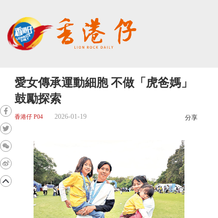
愛女傳承運動細胞 不做「虎爸媽」
鼓勵探索
2026-01-19
香港仔 P04
分享