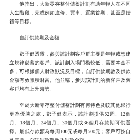
他指出，大新零存整付儲蓄計劃有助年輕人在不同
人生階段，完成例如進修、買車、置業首期，甚至是婚
禮等目標。
自訂供款期及金額
鄧子健透露，參與該計劃客戶群主要是年輕或想建
立規律儲蓄的客戶。該計劃入場門檻較低，需要本金不
多，可根據個人財政狀況及目標，自訂供款期數及供款
金額有效累積財富。他並稱，參與該計劃的新客戶及舊
客戶均有上升趨勢。
至於大新零存整付儲蓄計劃有何特色及較其他銀行
更為優勝之處，鄧子健表示，該計劃提供52周、12個
月、18個月、24個月、30個月或36個月存款期可供選
擇。最低存款額為每周100元或每月500元；客戶可按自