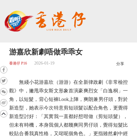
游嘉欣新劇唔做乖乖女
2026-01-19
香港仔 P16
分享
無綫小花游嘉欣（游游）在全新律政劇《非常檢控
觀》中，撇甩乖女斯文形象首演豪爽烈女「白逸桐」一
角，以短髮，背心短褲Look上陣，爽朗兼男仔頭，對於
新造型，她表示今次特意剪短頭髮以配合角色，更覺得
新造型討好：「其實我一直都好想咁做（剪短頭髮），
但未有時機，本身我個人都幾爽同男仔頭，覺得短髮比
較貼合番我真性格，又啱呢個角色。」更指雖然劇中經