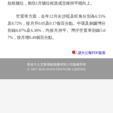
短租舖位，相信1月舖位租賃成交維持平穩向上。
空置率方面，去年12月尖沙咀及旺角分別為6.55%
及8.72%，按月升0.05及0.17個百分點。中環及銅鑼灣分
別錄6.87%及6.38%，均按月持平。灣仔空置率則錄5.0
7%，按月增0.49個百分點。
讀大公報PDF版面
香港大公文匯傳媒集團有限公司版權所有
© 1997-2026 WWW.TKWW.HK LIMITED.