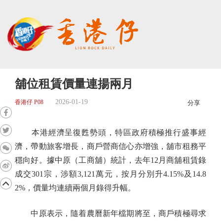
舖位租賃價量連揚兩月
2026-01-19
香港仔 P08
分享
本港經濟呈復甦勢頭，特區政府積極推行盛事經
濟，帶動旅客增長，商戶營商信心亦增強，舖市租務平
穩向好。據中原（工商舖）統計，去年12月商舖租賃錄
成交301宗，涉額3,121萬元，按月分別升4.15%及14.8
2%，價量均連續兩個月錄得升幅。
中原表示，隨着農曆新年檔期將至，商戶積極尋求