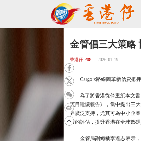
金管倡三大策略
香港仔 P08
2026-01-19
Cargo x路線圖革新信貸抵
為了將香港從倚重紙本文書的傳
項目建議報告》，當中提出三大
界廣泛支持，尤其可為中小企業
表的評估，提升香港在全球數碼
金管局副總裁李達志表示，這