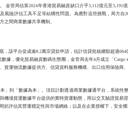
管局估算2024年香港貿易融資缺口介乎3,112億元至5,191億
及風險評估工具不足等結構性問題。為應對這些挑戰，局方自20
供方之間商業數據共享機制。
該平台促成逾8.2萬宗貸款申請，估計信貸批核總額超過664
數據，優化貿易融資數碼生態圈，金管局去年4月成立「Cargo 
、貨運物流數據提供方、信貸資料服務機構、出口信用保險商
押為本」到「數據為本」。項目計劃透過商業數據通平台，系統性
與機場貨運數據平台提供的實時貨運動態，用以交叉驗證貿易
用於評估其營運穩定性與市場網絡；以及在企業授權下，安全獲