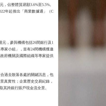
元，佔整體貿易額3.6%至5.5%。
22年起推出「商業數據通」（C
億元，參與機構包括26間銀行及1
x專家小組」，並有24間機構獲邀
、政府機關及國際組織等專家提供
整合過去散落各處的關鍵訊息，包
背景真實性；企業歷史交易紀錄，
取其跨銀行賬戶現金流全景。