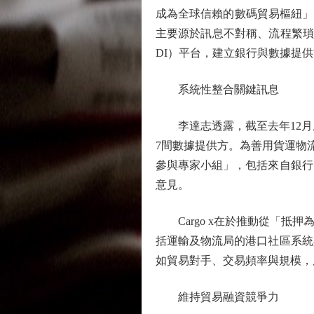
成為全球信賴的數碼貿易樞紐」。 金
主要源於訊息不對稱、流程繁瑣
DI）平台，建立銀行與數據提
系統性整合關鍵訊息
李達志透露，截至去年12月底，
7間數據提供方。為善用貨運物流
參與專家小組」，包括來自銀行
意見。
Cargo x在於推動從「抵
括運輸及物流局的港口社區系統
如貿易對手、交易頻率與規模，
維持貿易融資競爭力